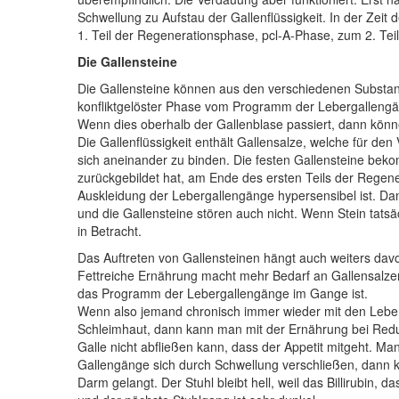
Schwellung zu Aufstau der Gallenflüssigkeit. In der Zeit
1. Teil der Regenerationsphase, pcl-A-Phase, zum 2. Teil
Die Gallensteine
Die
Gallensteine können aus den verschiedenen Substanze
konfliktgelöster Phase vom Programm der Lebergalleng
Wenn dies oberhalb der Gallenblase passiert, dann könne
Die Gallenflüssigkeit enthält Gallensalze, welche für de
sich aneinander zu binden.
Die festen Gallensteine bek
zurückgebildet hat, am Ende des ersten Teils der Regen
Auskleidung der Lebergallengänge hypersensibel ist. D
und die Gallensteine stören auch nicht. Wenn Stein tat
in Betracht.
Das Auftreten von Gallensteinen hängt auch weiters dav
Fettreiche Ernährung macht mehr Bedarf an Gallensalzen,
das Programm der Lebergallengänge im Gange ist.
Wenn also jemand chronisch immer wieder mit den Leberg
Schleimhaut, dann kann man mit der Ernährung bei Reduzie
Galle nicht abfließen kann, dass der Appetit mitgeht. M
Gallengänge sich durch Schwellung verschließen, dann kö
Darm gelangt. Der Stuhl bleibt hell, weil das Billirubin