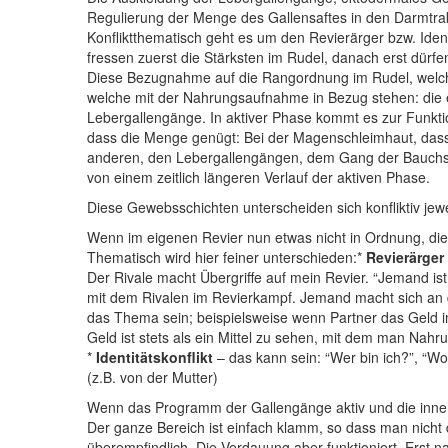
Regulierung der Menge des Gallensaftes in den Darmtrak
Konfliktthematisch geht es um den Revierärger bzw. Ident
fressen zuerst die Stärksten im Rudel, danach erst dürf
Diese Bezugnahme auf die Rangordnung im Rudel, welche 
welche mit der Nahrungsaufnahme in Bezug stehen: di
Lebergallengänge. In aktiver Phase kommt es zur Funktio
dass die Menge genügt: Bei der Magenschleimhaut, dass
anderen, den Lebergallengängen, dem Gang der Bauchspe
von einem zeitlich längeren Verlauf der aktiven Phase.
Diese Gewebsschichten unterscheiden sich konfliktiv jew
Wenn im eigenen Revier nun etwas nicht in Ordnung, die
Thematisch wird hier feiner unterschieden:*
Revierärger
Der Rivale macht Übergriffe auf mein Revier. “Jemand ist
mit dem Rivalen im Revierkampf. Jemand macht sich an d
das Thema sein; beispielsweise wenn Partner das Geld in 
Geld ist stets als ein Mittel zu sehen, mit dem man Nah
*
Identitätskonflikt
– das kann sein: “Wer bin ich?”, “Wo
(z.B. von der Mutter)
Wenn das Programm der Gallengänge aktiv und die innere
Der ganze Bereich ist einfach klamm, so dass man nicht d
überempfindlich. Die Verdauung aber funktioniert. Ers