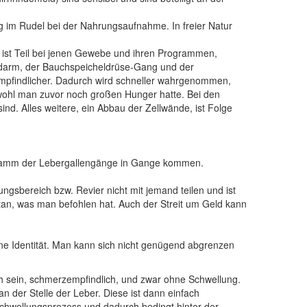
ng im Rudel bei der Nahrungsaufnahme. In freier Natur
, ist Teil bei jenen Gewebe und ihren Programmen,
darm,
der
Bauchspeicheldrüse-Gang und der
pfindlicher.
Dadurch wird schneller wahrgenommen,
wohl man zuvor noch großen Hunger hatte. Bei den
. Alles weitere, ein Abbau der Zellwände, ist Folge
Programm der Lebergallengänge in Gange kommen.
ungsbereich bzw. Revier nicht mit jemand teilen und ist
tan, was man befohlen hat. Auch der Streit um Geld kann
eine Identität. Man kann sich nicht genügend abgrenzen
h sein, schmerzempfindlich, und zwar ohne Schwellung.
n der Stelle der Leber. Diese ist dann einfach
chwellungsprozess und dadurch bedingt hinter der