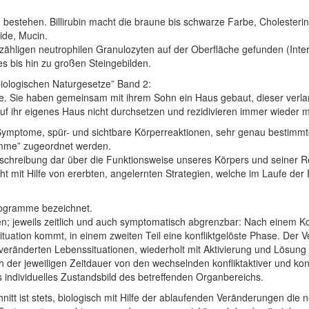
 bestehen. Billirubin macht die braune bis schwarze Farbe, Cholesteri
ide, Mucin.
ligen neutrophilen Granulozyten auf der Oberfläche gefunden (Intern
es bis hin zu großen Steingebilden.
iologischen Naturgesetze” Band 2:
. Sie haben gemeinsam mit ihrem Sohn ein Haus gebaut, dieser verlang
uf ihr eigenes Haus nicht durchsetzen und rezidivieren immer wieder 
Symptome, spür- und sichtbare Körperreaktionen, sehr genau bestimmt
mme” zugeordnet werden.
Beschreibung dar über die Funktionsweise unseres Körpers und seiner 
t mit Hilfe von ererbten, angelernten Strategien, welche im Laufe der
rogramme bezeichnet.
; jeweils zeitlich und auch symptomatisch abgrenzbar: Nach einem Ko
 Situation kommt, in einem zweiten Teil eine konfliktgelöste Phase. De
eränderten Lebenssituationen, wiederholt mit Aktivierung und Lösung
h der jeweiligen Zeitdauer von den wechselnden konfliktaktiver und konf
 individuelles Zustandsbild des betreffenden Organbereichs.
itt ist stets, biologisch mit Hilfe der ablaufenden Veränderungen d