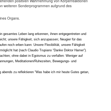
ergehenden positiven Wahrnehmung von Körperreaktionen
von weiteren Sonderprogrammen aufgrund des
eines Organs.
in gesamtes Leben lang erkennen, ihnen entgegentreten und
icht; unsere Fähigkeit, sich anzupassen; Neugier für das
ufen noch erben kann: Unsere Flexibilität, unsere Fähigkeit
rmöglicht hat (nach Claudio Trupiano “Danke Doktor Hamer”).
achten; ohne dabei in Egoismus zu verfallen: Weniger auf
tspannungen, Meditationen/Ruhezeiten, Bewegungs- und
ag abends zu reflektieren “Was habe ich mir heute Gutes getan,