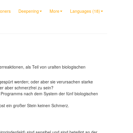
ioners
Deepening
More
Languages (18)
eaktionen, als Teil von uralten biologischen
 gespürt werden; oder aber sie verursachen starke
r aber schmerzfrei zu sein?
es Programms nach dem System der fünf biologischen
bst ein großer Stein keinen Schmerz.
indenfeld) sind sensibel und sind beteiligt an der