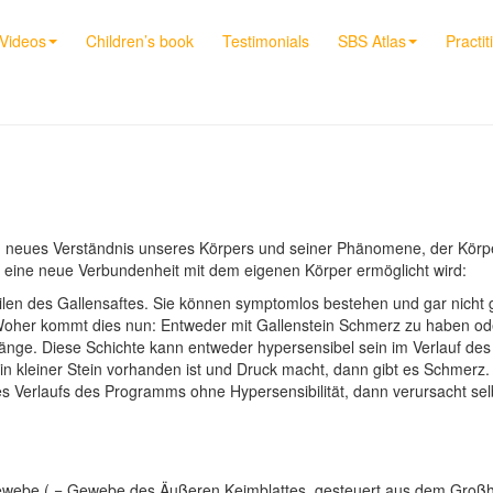
Videos
Children’s book
Testimonials
SBS Atlas
Practit
neues Verständnis unseres Körpers und seiner Phänomene, der Körperr
 eine neue Verbundenheit mit dem eigenen Körper ermöglicht wird:
dteilen des Gallensaftes. Sie können symptomlos bestehen und gar nicht
Woher kommt dies nun: Entweder mit Gallenstein Schmerz zu haben ode
gänge. Diese Schichte kann entweder hypersensibel sein im Verlauf d
ein kleiner Stein vorhanden ist und Druck macht, dann gibt es Schmerz.
es Verlaufs des Programms ohne Hypersensibilität, dann verursacht sel
ebe ( = Gewebe des Äußeren Keimblattes, gesteuert aus dem Großhirnr