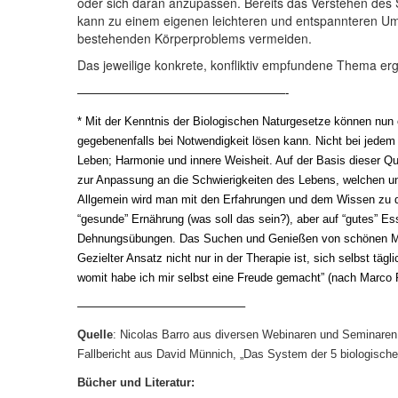
oder sich daran anzupassen. Bereits das Verstehen des
kann zu einem eigenen leichteren und entspannteren 
bestehenden Körperproblems vermeiden.
Das jeweilige konkrete, konfliktiv empfundene Thema er
——————————————————-
* Mit der Kenntnis der Biologischen Naturgesetze können nu
gegebenenfalls bei Notwendigkeit lösen kann. Nicht bei jedem
Leben; Harmonie und innere Weisheit. Auf der Basis dieser Qua
zur Anpassung an die Schwierigkeiten des Lebens, welchen uns
Allgemein wird man mit den Erfahrungen und dem Wissen zu den
“gesunde” Ernährung (was soll das sein?), aber auf “gutes” 
Dehnungsübungen. Das Suchen und Genießen von schönen 
Gezielter Ansatz nicht nur in der Therapie ist, sich selbst t
womit habe ich mir selbst eine Freude gemacht” (nach Marco P
——————————————–
Quelle
: Nicolas Barro aus diversen Webinaren und Seminaren
Fallbericht aus David Münnich, „Das System der 5 biologisch
Bücher und Literatur: