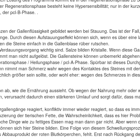
 der Regenerationsphase besteht keine Hypersensibilität; nur in der k
, der pcl-B-Phase. .
n der Gallenflüssigkeit gebildet werden bei Stauung. Das ist der Fal
änge.
Durch diesen Aufstauungseffekt können sich, wenn es über eine la
n die Steine einfach in die Gallenblase rüber rutschen.
n Verdauungsvorgang wichtig sind. Salze bilden Kristalle. Wenn diese G
ommt man nicht aufgelöst. Die Gallensteine können unbemerkt abgehen
erationsphase / Heilungsphase / pcl-A-Phase. Spürbar ist dieses Durch
ann nimmt man Schmerz wahr wegen des Kontaktes des Steines mit der 
sächlich größer sein sollte, oder wohl eher: wegen des Schmerzes in 
on ab, wie die Ernährung aussieht.
Ob wegen der Nahrung mehr oder we
 verursacht dadurch einen stärkeren Umlauf und sorgt dafür, dass man 
allengänge reagiert, konfliktiv immer wieder reagiert, so dass es imm
rung der tierischen Fette, die Wahrscheinlichkeit, dass es hier Proble
anche Dinge wie zu fettiges Essen mag man dann gar nicht. Aber wenn d
nnen sich hier Steine bilden. Eine Folge von diesem Schwellungsprozes
, das Abbauprodukt der roten Blutkörperchen, fehlt. Erst nach Rückgang 