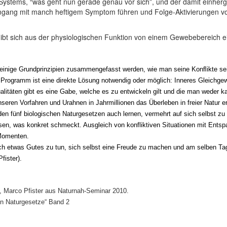
 Systems, “was geht nun gerade genau vor sich”, und der damit einh
Umgang mit manch heftigem Symptom führen und Folge-Aktivierungen 
gibt sich aus der physiologischen Funktion von einem Gewebebereich 
n einige Grundprinzipien zusammengefasst werden, wie man seine Konﬂikte se
 Programm ist eine direkte Lösung notwendig oder möglich: Inneres Gleichgew
litäten gibt es eine Gabe, welche es zu entwickeln gilt und die man weder ka
eren Vorfahren und Urahnen in Jahrmillionen das Überleben in freier Natur e
 fünf biologischen Naturgesetzen auch lernen, vermehrt auf sich selbst zu 
Essen, was konkret schmeckt. Ausgleich von konfliktiven Situationen mit En
Momenten.
äglich etwas Gutes zu tun, sich selbst eine Freude zu machen und am selben T
fister).
, Marco Pfister aus Naturnah-Seminar 2010.
en Naturgesetze“ Band 2