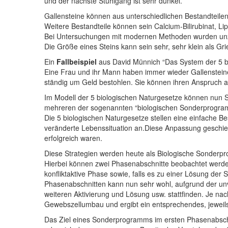
und der nächste Stuhlgang ist sehr dunkel.
Gallensteine können aus unterschiedlichen Bestandteilen
Weitere Bestandteile können sein Calcium-Bilirubinat, Lip
Bei Untersuchungen mit modernen Methoden wurden unzäh
Die Größe eines Steins kann sein sehr, sehr klein als Gri
Ein
Fallbeispiel
aus David Münnich “Das System der 5 b
Eine Frau und ihr Mann haben immer wieder Gallensteine
ständig um Geld bestohlen. Sie können ihren Anspruch a
Im Modell der 5 biologischen Naturgesetze können nun 
mehreren der sogenannten “biologischen Sonderprogra
Die 5 biologischen Naturgesetze stellen eine einfache 
veränderte Lebenssituation an.Diese Anpassung geschieh
erfolgreich waren.
Diese Strategien werden heute als Biologische Sonderp
Hierbei können zwei Phasenabschnitte beobachtet werden
konfliktaktive Phase sowie, falls es zu einer Lösung der
Phasenabschnitten kann nun sehr wohl, aufgrund der unv
weiteren Aktivierung und Lösung usw. stattfinden. Je nac
Gewebszellumbau und ergibt ein entsprechendes, jeweils
Das Ziel eines Sonderprogramms im ersten Phasenabschn