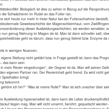
t.
itätskonflikt: Biologisch ist dies zu sehen in Bezug auf die Rangordnu
en die Schwächeren im Rudel an das Futter ran.
sich heute nur mehr in freier Natur bei der Futteraufnahme darstellt
e ektodermale Gewebeschichte der Magenschleimhaut
,
vom Zwölffinger
nsveränderung dieser Auskleidungsschichten; sie werden sensibler, em
 nun genug Nahrung im Magen da ist. Man ist dann schneller satt, ob
icheldrüse geht es darum, dass nun genug Sekret bzw. Enzyme da sind
eils in wenigen Nuancen.
 eigene Stellung nicht geklärt bzw. in Frage gestellt ist, kann das 
– das kann sein:
 in mein Revier eingedrungen”, der Gegner ist da. Man will seinen Gelt
en eigenen Partner ran. Der Revierinhalt geht fremd. Es wird nicht ge
Spielhallen bringt.
rung bekommt.
 gehöre ich hin?” “Was ist meine Rolle?” Man ist sich unsicher über s
 Auskleidung hypersensibel ist, dann kann die Leber druckempfindlic
arauf liegen mag. Man will nicht umarmt, berührt, gequetscht werden a
t nach Lösung des Programms kommt es in der Regenerationsphase zu S