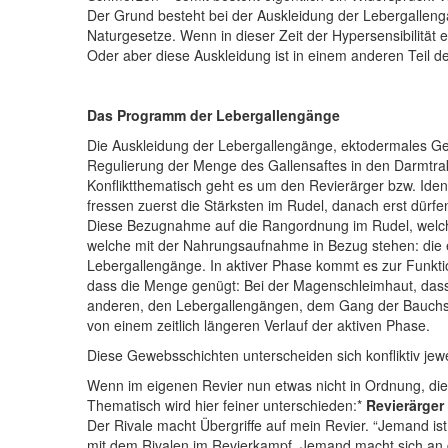
Der Grund besteht bei der Auskleidung der Lebergallen
Naturgesetze. Wenn in dieser Zeit der Hypersensibilität 
Oder aber diese Auskleidung ist in einem anderen Teil d
Das Programm der Lebergallengänge
Die Auskleidung der Lebergallengänge, ektodermales Gew
Regulierung der Menge des Gallensaftes in den Darmtrak
Konfliktthematisch geht es um den Revierärger bzw. Ident
fressen zuerst die Stärksten im Rudel, danach erst dürf
Diese Bezugnahme auf die Rangordnung im Rudel, welche 
welche mit der Nahrungsaufnahme in Bezug stehen: di
Lebergallengänge. In aktiver Phase kommt es zur Funktio
dass die Menge genügt: Bei der Magenschleimhaut, dass
anderen, den Lebergallengängen, dem Gang der Bauchspe
von einem zeitlich längeren Verlauf der aktiven Phase.
Diese Gewebsschichten unterscheiden sich konfliktiv jew
Wenn im eigenen Revier nun etwas nicht in Ordnung, die
Thematisch wird hier feiner unterschieden:*
Revierärger
Der Rivale macht Übergriffe auf mein Revier. “Jemand ist
mit dem Rivalen im Revierkampf. Jemand macht sich an d