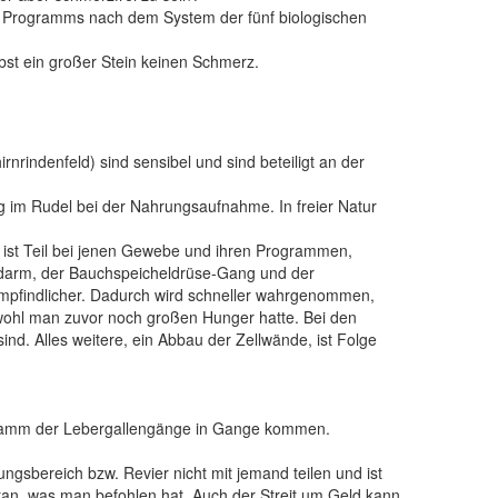
es Programms nach dem System der fünf biologischen
bst ein großer Stein keinen Schmerz.
indenfeld) sind sensibel und sind beteiligt an der
ng im Rudel bei der Nahrungsaufnahme. In freier Natur
, ist Teil bei jenen Gewebe und ihren Programmen,
darm,
der
Bauchspeicheldrüse-Gang und der
pfindlicher.
Dadurch wird schneller wahrgenommen,
wohl man zuvor noch großen Hunger hatte. Bei den
. Alles weitere, ein Abbau der Zellwände, ist Folge
Programm der Lebergallengänge in Gange kommen.
ungsbereich bzw. Revier nicht mit jemand teilen und ist
tan, was man befohlen hat. Auch der Streit um Geld kann