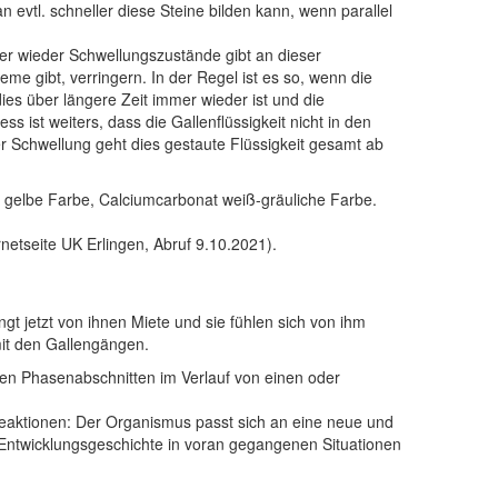
evtl. schneller diese Steine bilden kann, wenn parallel
er wieder Schwellungszustände gibt an dieser
me gibt, verringern. In der Regel ist es so, wenn die
ies über längere Zeit immer wieder ist und die
s ist weiters, dass die Gallenflüssigkeit
nicht in den
der Schwellung geht dies gestaute Flüssigkeit gesamt ab
n gelbe Farbe, Calciumcarbonat weiß-gräuliche Farbe.
etseite UK Erlingen, Abruf 9.10.2021).
t jetzt von ihnen Miete und sie fühlen sich von ihm
mit den Gallengängen.
en Phasenabschnitten im Verlauf von einen oder
Reaktionen: Der Organismus passt sich an eine neue und
 Entwicklungsgeschichte in voran gegangenen Situationen