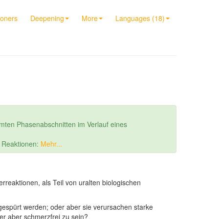
ioners
Deepening
More
Languages (18)
mten Phasenabschnitten im Verlauf eines
r Reaktionen:
Mehr...
eaktionen, als Teil von uralten biologischen
 gespürt werden; oder aber sie verursachen starke
r aber schmerzfrei zu sein?