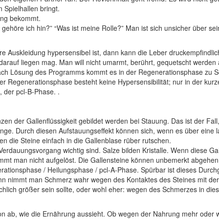
Spielhallen bringt.
rung bekommt.
 gehöre ich hin?” “Was ist meine Rolle?” Man ist sich unsicher über s
 Auskleidung hypersensibel ist, dann kann die Leber druckempfindlic
arauf liegen mag. Man will nicht umarmt, berührt, gequetscht werden a
t nach Lösung des Programms kommt es in der Regenerationsphase zu S
 der Regenerationsphase besteht keine Hypersensibilität; nur in der k
, der pcl-B-Phase. .
n der Gallenflüssigkeit gebildet werden bei Stauung. Das ist der Fal
änge.
Durch diesen Aufstauungseffekt können sich, wenn es über eine la
n die Steine einfach in die Gallenblase rüber rutschen.
n Verdauungsvorgang wichtig sind. Salze bilden Kristalle. Wenn diese G
ommt man nicht aufgelöst. Die Gallensteine können unbemerkt abgehen
erationsphase / Heilungsphase / pcl-A-Phase. Spürbar ist dieses Durch
ann nimmt man Schmerz wahr wegen des Kontaktes des Steines mit der 
sächlich größer sein sollte, oder wohl eher: wegen des Schmerzes in 
on ab, wie die Ernährung aussieht.
Ob wegen der Nahrung mehr oder we