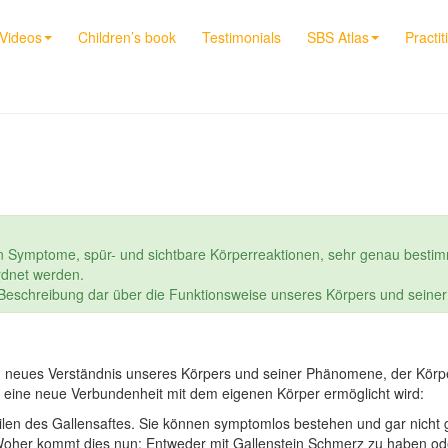
Videos
Children’s book
Testimonials
SBS Atlas
Practit
n Symptome, spür- und sichtbare Körperreaktionen, sehr genau bestim
dnet werden.
e Beschreibung dar über die Funktionsweise unseres Körpers und seine
neues Verständnis unseres Körpers und seiner Phänomene, der Körperr
 eine neue Verbundenheit mit dem eigenen Körper ermöglicht wird:
dteilen des Gallensaftes. Sie können symptomlos bestehen und gar nicht
Woher kommt dies nun: Entweder mit Gallenstein Schmerz zu haben ode