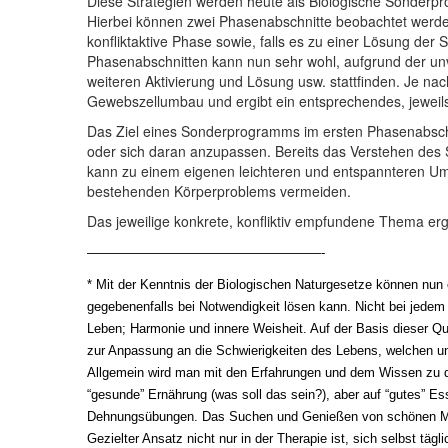
Diese Strategien werden heute als Biologische Sonderp
Hierbei können zwei Phasenabschnitte beobachtet werden
konfliktaktive Phase sowie, falls es zu einer Lösung der
Phasenabschnitten kann nun sehr wohl, aufgrund der unv
weiteren Aktivierung und Lösung usw. stattfinden. Je nac
Gewebszellumbau und ergibt ein entsprechendes, jeweils
Das Ziel eines Sonderprogramms im ersten Phasenabschn
oder sich daran anzupassen. Bereits das Verstehen des
kann zu einem eigenen leichteren und entspannteren 
bestehenden Körperproblems vermeiden.
Das jeweilige konkrete, konfliktiv empfundene Thema er
——————————————————-
* Mit der Kenntnis der Biologischen Naturgesetze können nu
gegebenenfalls bei Notwendigkeit lösen kann. Nicht bei jedem
Leben; Harmonie und innere Weisheit. Auf der Basis dieser Qua
zur Anpassung an die Schwierigkeiten des Lebens, welchen uns
Allgemein wird man mit den Erfahrungen und dem Wissen zu den
“gesunde” Ernährung (was soll das sein?), aber auf “gutes” 
Dehnungsübungen. Das Suchen und Genießen von schönen 
Gezielter Ansatz nicht nur in der Therapie ist, sich selbst t