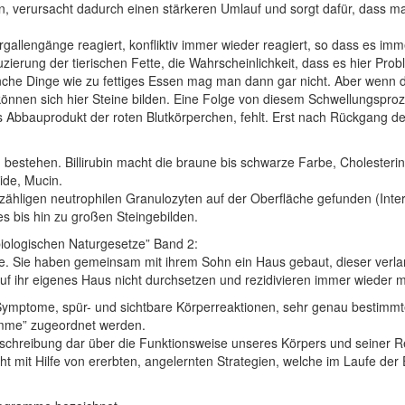
 verursacht dadurch einen stärkeren Umlauf und sorgt dafür, dass man 
allengänge reagiert, konfliktiv immer wieder reagiert, so dass es imm
rung der tierischen Fette, die Wahrscheinlichkeit, dass es hier Proble
anche Dinge wie zu fettiges Essen mag man dann gar nicht. Aber wenn d
nnen sich hier Steine bilden. Eine Folge von diesem Schwellungsprozes
, das Abbauprodukt der roten Blutkörperchen, fehlt. Erst nach Rückgang 
 bestehen. Billirubin macht die braune bis schwarze Farbe, Cholesteri
ide, Mucin.
ligen neutrophilen Granulozyten auf der Oberfläche gefunden (Intern
es bis hin zu großen Steingebilden.
iologischen Naturgesetze” Band 2:
. Sie haben gemeinsam mit ihrem Sohn ein Haus gebaut, dieser verlang
uf ihr eigenes Haus nicht durchsetzen und rezidivieren immer wieder 
Symptome, spür- und sichtbare Körperreaktionen, sehr genau bestimmt
mme” zugeordnet werden.
Beschreibung dar über die Funktionsweise unseres Körpers und seiner 
t mit Hilfe von ererbten, angelernten Strategien, welche im Laufe der