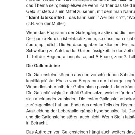
das Thema sein; beispielsweise wenn Partner das Geld in 
Geld ist stets als ein Mittel zu sehen, mit dem man Nah
*
Identitätskonflikt
– das kann sein: “Wer bin ich?”, “Wo
(z.B. von der Mutter)
Wenn das Programm der Gallengänge aktiv und die innere
Der ganze Bereich ist einfach klamm, so dass man nicht d
überempfindlich. Die Verdauung aber funktioniert. Ers
Schwellung zu Aufstau der Gallenflüssigkeit. In der Zeit
1. Teil der Regenerationsphase, pcl-A-Phase, zum 2. Teil
Die Gallensteine
Die
Gallensteine können aus den verschiedenen Substanze
konfliktgelöster Phase vom Programm der Lebergalleng
Wenn dies oberhalb der Gallenblase passiert, dann könne
Die Gallenflüssigkeit enthält Gallensalze, welche für de
sich aneinander zu binden.
Die festen Gallensteine bek
zurückgebildet hat, am Ende des ersten Teils der Regen
Auskleidung der Lebergallengänge hypersensibel ist. D
und die Gallensteine stören auch nicht. Wenn Stein tat
in Betracht.
Das Auftreten von Gallensteinen hängt auch weiters dav