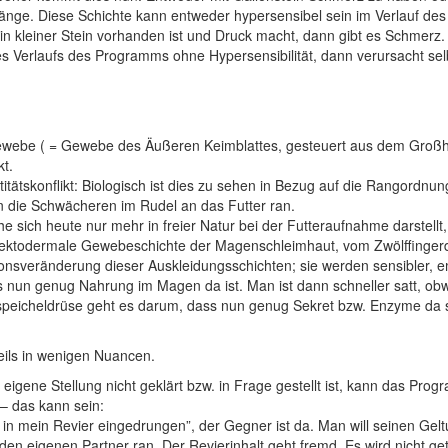
gänge. Diese Schichte kann entweder hypersensibel sein im Verlauf d
ein kleiner Stein vorhanden ist und Druck macht, dann gibt es Schmerz.
es Verlaufs des Programms ohne Hypersensibilität, dann verursacht sel
ebe ( = Gewebe des Äußeren Keimblattes, gesteuert aus dem Großhirnr
t.
itätskonflikt: Biologisch ist dies zu sehen in Bezug auf die Rangordnu
en die Schwächeren im Rudel an das Futter ran.
sich heute nur mehr in freier Natur bei der Futteraufnahme darstellt
e ektodermale Gewebeschichte der Magenschleimhaut
,
vom Zwölffinger
nsveränderung dieser Auskleidungsschichten; sie werden sensibler, em
 nun genug Nahrung im Magen da ist. Man ist dann schneller satt, ob
icheldrüse geht es darum, dass nun genug Sekret bzw. Enzyme da sind
eils in wenigen Nuancen.
 eigene Stellung nicht geklärt bzw. in Frage gestellt ist, kann das 
– das kann sein:
 in mein Revier eingedrungen”, der Gegner ist da. Man will seinen Gelt
en eigenen Partner ran. Der Revierinhalt geht fremd. Es wird nicht ge