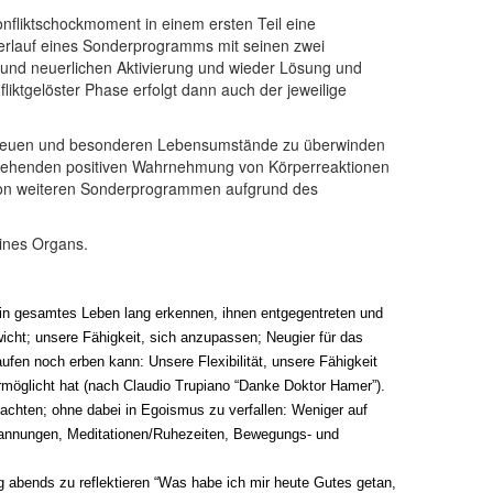
nfliktschockmoment in einem ersten Teil eine
r Verlauf eines Sonderprogramms mit seinen zwei
 und neuerlichen Aktivierung und wieder Lösung und
liktgelöster Phase erfolgt dann auch der jeweilige
ie neuen und besonderen Lebensumstände zu überwinden
ergehenden positiven Wahrnehmung von Körperreaktionen
von weiteren Sonderprogrammen aufgrund des
eines Organs.
in gesamtes Leben lang erkennen, ihnen entgegentreten und
icht; unsere Fähigkeit, sich anzupassen; Neugier für das
ufen noch erben kann: Unsere Flexibilität, unsere Fähigkeit
rmöglicht hat (nach Claudio Trupiano “Danke Doktor Hamer”).
achten; ohne dabei in Egoismus zu verfallen: Weniger auf
tspannungen, Meditationen/Ruhezeiten, Bewegungs- und
ag abends zu reflektieren “Was habe ich mir heute Gutes getan,