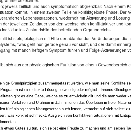
rogramme bezeichnet.
; jeweils zeitlich und auch symptomatisch abgrenzbar: Nach einem Ko
 Situation kommt, in einem zweiten Teil eine konfliktgelöste Phase. De
eränderten Lebenssituationen, wiederholt mit Aktivierung und Lösung
h der jeweiligen Zeitdauer von den wechselnden konfliktaktiver und konf
 individuelles Zustandsbild des betreffenden Organbereichs.
itt ist stets, biologisch mit Hilfe der ablaufenden Veränderungen d
 Systems, “was geht nun gerade genau vor sich”, und der damit einh
Umgang mit manch heftigem Symptom führen und Folge-Aktivierungen 
gibt sich aus der physiologischen Funktion von einem Gewebebereich 
n einige Grundprinzipien zusammengefasst werden, wie man seine Konﬂikte se
 Programm ist eine direkte Lösung notwendig oder möglich: Inneres Gleichgew
litäten gibt es eine Gabe, welche es zu entwickeln gilt und die man weder ka
eren Vorfahren und Urahnen in Jahrmillionen das Überleben in freier Natur e
 fünf biologischen Naturgesetzen auch lernen, vermehrt auf sich selbst zu 
Essen, was konkret schmeckt. Ausgleich von konfliktiven Situationen mit En
Momenten.
äglich etwas Gutes zu tun, sich selbst eine Freude zu machen und am selben T