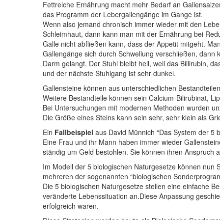
Fettreiche Ernährung macht mehr Bedarf an Gallensalzen,
das Programm der Lebergallengänge im Gange ist.
Wenn also jemand chronisch immer wieder mit den Leberg
Schleimhaut, dann kann man mit der Ernährung bei Reduzie
Galle nicht abfließen kann, dass der Appetit mitgeht. M
Gallengänge sich durch Schwellung verschließen, dann kö
Darm gelangt. Der Stuhl bleibt hell, weil das Billirubin
und der nächste Stuhlgang ist sehr dunkel.
Gallensteine können aus unterschiedlichen Bestandteilen
Weitere Bestandteile können sein Calcium-Bilirubinat, Lip
Bei Untersuchungen mit modernen Methoden wurden unzäh
Die Größe eines Steins kann sein sehr, sehr klein als Gri
Ein
Fallbeispiel
aus David Münnich “Das System der 5 b
Eine Frau und ihr Mann haben immer wieder Gallensteine
ständig um Geld bestohlen. Sie können ihren Anspruch a
Im Modell der 5 biologischen Naturgesetze können nun 
mehreren der sogenannten “biologischen Sonderprogra
Die 5 biologischen Naturgesetze stellen eine einfache 
veränderte Lebenssituation an.Diese Anpassung geschieh
erfolgreich waren.