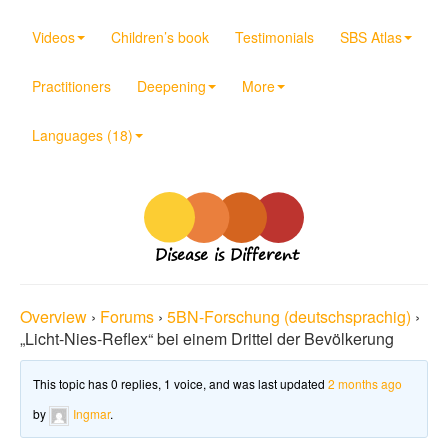
Videos
Children’s book
Testimonials
SBS Atlas
Practitioners
Deepening
More
Languages (18)
Disease is Different
Overview
›
Forums
›
5BN-Forschung (deutschsprachig)
›
„Licht-Nies-Reflex“ bei einem Drittel der Bevölkerung
This topic has 0 replies, 1 voice, and was last updated
2 months ago
by
Ingmar
.