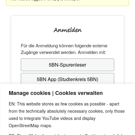
Anmelden
Für die Anmeldung können folgende externe
Zugänge verwendet werden. Anmelden mit:
5BN-Spurenleser
5BN App (Studienkreis 5BN)
Manage cookies | Cookies verwalten
Hast du noch keinen Zugang? Erstelle dir
EN: This website stores as few cookies as possible - apart
kostenlos einen beim
Studienkreis 5BN
, mit dem
from the technically absolutely necessary cookies, only those
du dich anschließend hier anmelden kannst.
used to integrate YouTube videos and display
OpenStreetMap maps.
Passwort vergessen? Verwende die "Passwort-
Vergessen"-Funktion von
5BN-Spurenleser
bzw.