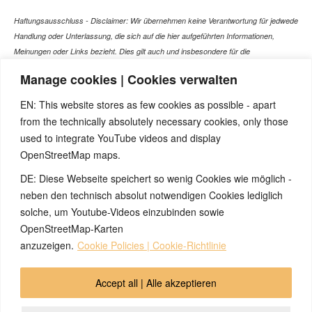
Haftungsausschluss - Disclaimer: Wir übernehmen keine Verantwortung für jedwede
Handlung oder Unterlassung, die sich auf die hier aufgeführten Informationen,
Meinungen oder Links bezieht. Dies gilt auch und insbesondere für die
gesundheitlich relevanten Beiträge, die selbstverständlich kein Ersatz für ein
Manage cookies | Cookies verwalten
Gespräch mit dem Arzt Ihres Vertrauens darstellen können. Bei den Texten auf
dieser Webseite handelt es sich nicht um Therapieempfehlungen oder gar um den
EN: This website stores as few cookies as possible - apart
Versuch einer Diagnose oder Behandlung! Wir übernehmen keinerlei Gewähr für die
from the technically absolutely necessary cookies, only those
Korrektheit, Aktualität, Vollständigkeit oder Qualität der Informationen auf dieser
used to integrate YouTube videos and display
Website. Zusätzlich müssen wir jede Haftung oder Garantie ausschließen. Dies gilt
OpenStreetMap maps.
auch für alle Verweise (Links), die direkt oder indirekt angeboten werden. Wir
können für die Inhalte solcher externen Sites, die Sie mittels eines Links oder
DE: Diese Webseite speichert so wenig Cookies wie möglich -
sonstiger Hinweise erreichen, keine Verantwortung übernehmen. Ferner haften wir
neben den technisch absolut notwendigen Cookies lediglich
nicht für direkte oder indirekte Schäden, die auf Informationen zurückgeführt werden
solche, um Youtube-Videos einzubinden sowie
können, die auf diesen externen Websites stehen
OpenStreetMap-Karten
anzuzeigen.
Cookie Policies | Cookie-Richtlinie
© 2026 by Ingmar Marquardt
Accept all | Alle akzeptieren
Overview
Impressum
Privacy Policy
Contact