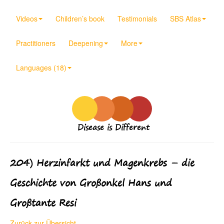
Videos
Children’s book
Testimonials
SBS Atlas
Practitioners
Deepening
More
Languages (18)
Disease is Different
204) Herzinfarkt und Magenkrebs – die
Geschichte von Großonkel Hans und
Großtante Resi
Zurück zur Übersicht