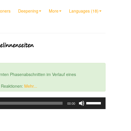
ioners
Deepening
More
Languages (18)
linnenseiten
mten Phasenabschnitten im Verlauf eines
r Reaktionen:
Mehr...
Use
00:00
Up/Down
Arrow
keys
to
increase