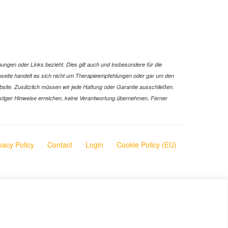
or
decrease
volume.
ungen oder Links bezieht. Dies gilt auch und insbesondere für die
Webseite handelt es sich nicht um Therapieempfehlungen oder gar um den
ebsite. Zusätzlich müssen wir jede Haftung oder Garantie ausschließen.
 sonstiger Hinweise erreichen, keine Verantwortung übernehmen. Ferner
vacy Policy
Contact
Login
Cookie Policy (EU)