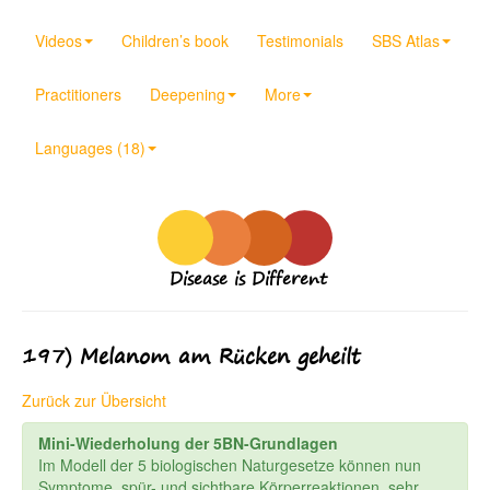
Videos
Children’s book
Testimonials
SBS Atlas
Practitioners
Deepening
More
Languages (18)
Disease is Different
197) Melanom am Rücken geheilt
Zurück zur Übersicht
Mini-Wiederholung der 5BN-Grundlagen
Im Modell der 5 biologischen Naturgesetze können nun
Symptome, spür- und sichtbare Körperreaktionen, sehr