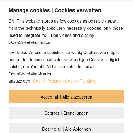
gesundheitlich relevanten Beiträge, die selbstverständlich kein Ersatz für ein
Manage cookies | Cookies verwalten
Gespräch mit dem Arzt Ihres Vertrauens darstellen können. Bei den Texten auf
dieser Webseite handelt es sich nicht um Therapieempfehlungen oder gar um den
EN: This website stores as few cookies as possible - apart
Versuch einer Diagnose oder Behandlung! Wir übernehmen keinerlei Gewähr für die
from the technically absolutely necessary cookies, only those
Korrektheit, Aktualität, Vollständigkeit oder Qualität der Informationen auf dieser
used to integrate YouTube videos and display
Website. Zusätzlich müssen wir jede Haftung oder Garantie ausschließen. Dies gilt
OpenStreetMap maps.
auch für alle Verweise (Links), die direkt oder indirekt angeboten werden. Wir
können für die Inhalte solcher externen Sites, die Sie mittels eines Links oder
DE: Diese Webseite speichert so wenig Cookies wie möglich -
sonstiger Hinweise erreichen, keine Verantwortung übernehmen. Ferner haften wir
neben den technisch absolut notwendigen Cookies lediglich
nicht für direkte oder indirekte Schäden, die auf Informationen zurückgeführt werden
solche, um Youtube-Videos einzubinden sowie
können, die auf diesen externen Websites stehen
OpenStreetMap-Karten
anzuzeigen.
Cookie Policies | Cookie-Richtlinie
© 2026 by Ingmar Marquardt
Accept all | Alle akzeptieren
Overview
Impressum
Privacy Policy
Contact
Settings | Einstellungen
Login
Cookie Policy (EU)
Decline all | Alle Ablehnen