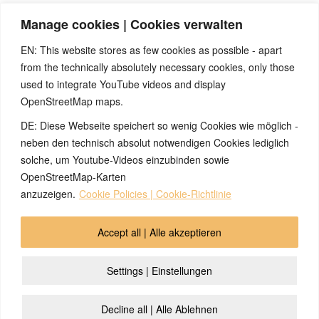
gesundheitlich relevanten Beiträge, die selbstverständlich kein Ersatz für ein
Manage cookies | Cookies verwalten
Gespräch mit dem Arzt Ihres Vertrauens darstellen können. Bei den Texten auf
dieser Webseite handelt es sich nicht um Therapieempfehlungen oder gar um den
EN: This website stores as few cookies as possible - apart
Versuch einer Diagnose oder Behandlung! Wir übernehmen keinerlei Gewähr für die
from the technically absolutely necessary cookies, only those
Korrektheit, Aktualität, Vollständigkeit oder Qualität der Informationen auf dieser
used to integrate YouTube videos and display
Website. Zusätzlich müssen wir jede Haftung oder Garantie ausschließen. Dies gilt
OpenStreetMap maps.
auch für alle Verweise (Links), die direkt oder indirekt angeboten werden. Wir
können für die Inhalte solcher externen Sites, die Sie mittels eines Links oder
DE: Diese Webseite speichert so wenig Cookies wie möglich -
sonstiger Hinweise erreichen, keine Verantwortung übernehmen. Ferner haften wir
neben den technisch absolut notwendigen Cookies lediglich
nicht für direkte oder indirekte Schäden, die auf Informationen zurückgeführt werden
solche, um Youtube-Videos einzubinden sowie
können, die auf diesen externen Websites stehen
OpenStreetMap-Karten
anzuzeigen.
Cookie Policies | Cookie-Richtlinie
© 2026 by Ingmar Marquardt
Accept all | Alle akzeptieren
Overview
Impressum
Privacy Policy
Contact
Settings | Einstellungen
Login
Cookie Policy (EU)
Decline all | Alle Ablehnen