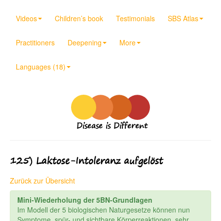
Videos
Children’s book
Testimonials
SBS Atlas
Practitioners
Deepening
More
Languages (18)
Disease is Different
125) Laktose-Intoleranz aufgelöst
Zurück zur Übersicht
Mini-Wiederholung der 5BN-Grundlagen
Im Modell der 5 biologischen Naturgesetze können nun
Symptome, spür- und sichtbare Körperreaktionen, sehr