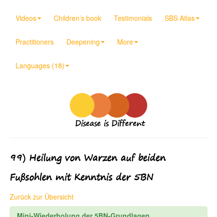
Videos
Children’s book
Testimonials
SBS Atlas
Practitioners
Deepening
More
Languages (18)
Disease is Different
99) Heilung von Warzen auf beiden
Fußsohlen mit Kenntnis der 5BN
Zurück zur Übersicht
Mini-Wiederholung der 5BN-Grundlagen