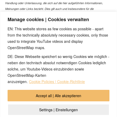
Handlung oder Unterlassung, die sich auf die hier aufgeführten Informationen,
Meinungen oder Links bezieht. Dies gilt auch und insbesondere für die
gesundheitlich relevanten Beiträge, die selbstverständlich kein Ersatz für ein
Manage cookies | Cookies verwalten
Gespräch mit dem Arzt Ihres Vertrauens darstellen können. Bei den Texten auf
dieser Webseite handelt es sich nicht um Therapieempfehlungen oder gar um den
EN: This website stores as few cookies as possible - apart
Versuch einer Diagnose oder Behandlung! Wir übernehmen keinerlei Gewähr für die
from the technically absolutely necessary cookies, only those
Korrektheit, Aktualität, Vollständigkeit oder Qualität der Informationen auf dieser
used to integrate YouTube videos and display
Website. Zusätzlich müssen wir jede Haftung oder Garantie ausschließen. Dies gilt
OpenStreetMap maps.
auch für alle Verweise (Links), die direkt oder indirekt angeboten werden. Wir
können für die Inhalte solcher externen Sites, die Sie mittels eines Links oder
DE: Diese Webseite speichert so wenig Cookies wie möglich -
sonstiger Hinweise erreichen, keine Verantwortung übernehmen. Ferner haften wir
neben den technisch absolut notwendigen Cookies lediglich
nicht für direkte oder indirekte Schäden, die auf Informationen zurückgeführt werden
solche, um Youtube-Videos einzubinden sowie
können, die auf diesen externen Websites stehen
OpenStreetMap-Karten
anzuzeigen.
Cookie Policies | Cookie-Richtlinie
© 2026 by Ingmar Marquardt
Accept all | Alle akzeptieren
Overview
Impressum
Privacy Policy
Contact
Settings | Einstellungen
Login
Cookie Policy (EU)