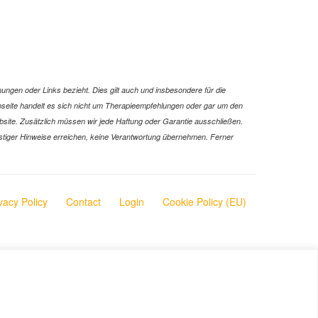
or
decrease
volume.
ungen oder Links bezieht. Dies gilt auch und insbesondere für die
Webseite handelt es sich nicht um Therapieempfehlungen oder gar um den
ebsite. Zusätzlich müssen wir jede Haftung oder Garantie ausschließen.
 sonstiger Hinweise erreichen, keine Verantwortung übernehmen. Ferner
vacy Policy
Contact
Login
Cookie Policy (EU)