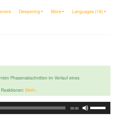
ioners
Deepening
More
Languages (18)
mten Phasenabschnitten im Verlauf eines
r Reaktionen:
Mehr...
Use
00:00
Up/Down
Arrow
keys
to
increase