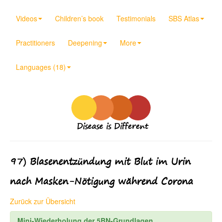
Videos
Children’s book
Testimonials
SBS Atlas
Practitioners
Deepening
More
Languages (18)
Disease is Different
97) Blasenentzündung mit Blut im Urin
nach Masken-Nötigung während Corona
Zurück zur Übersicht
Mini-Wiederholung der 5BN-Grundlagen