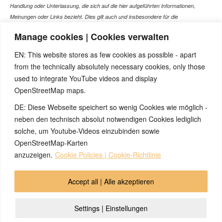
Handlung oder Unterlassung, die sich auf die hier aufgeführten Informationen,
Meinungen oder Links bezieht. Dies gilt auch und insbesondere für die
gesundheitlich relevanten Beiträge, die selbstverständlich kein Ersatz für ein
Manage cookies | Cookies verwalten
Gespräch mit dem Arzt Ihres Vertrauens darstellen können. Bei den Texten auf
dieser Webseite handelt es sich nicht um Therapieempfehlungen oder gar um den
EN: This website stores as few cookies as possible - apart
Versuch einer Diagnose oder Behandlung! Wir übernehmen keinerlei Gewähr für die
from the technically absolutely necessary cookies, only those
Korrektheit, Aktualität, Vollständigkeit oder Qualität der Informationen auf dieser
used to integrate YouTube videos and display
Website. Zusätzlich müssen wir jede Haftung oder Garantie ausschließen. Dies gilt
OpenStreetMap maps.
auch für alle Verweise (Links), die direkt oder indirekt angeboten werden. Wir
können für die Inhalte solcher externen Sites, die Sie mittels eines Links oder
DE: Diese Webseite speichert so wenig Cookies wie möglich -
sonstiger Hinweise erreichen, keine Verantwortung übernehmen. Ferner haften wir
neben den technisch absolut notwendigen Cookies lediglich
nicht für direkte oder indirekte Schäden, die auf Informationen zurückgeführt werden
solche, um Youtube-Videos einzubinden sowie
können, die auf diesen externen Websites stehen
OpenStreetMap-Karten
anzuzeigen.
Cookie Policies | Cookie-Richtlinie
© 2026 by Ingmar Marquardt
Accept all | Alle akzeptieren
Overview
Impressum
Privacy Policy
Contact
Settings | Einstellungen
Login
Cookie Policy (EU)