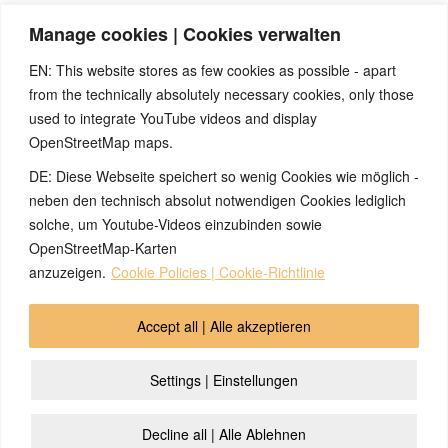
gesundheitlich relevanten Beiträge, die selbstverständlich kein Ersatz für ein
Manage cookies | Cookies verwalten
Gespräch mit dem Arzt Ihres Vertrauens darstellen können. Bei den Texten auf
dieser Webseite handelt es sich nicht um Therapieempfehlungen oder gar um den
EN: This website stores as few cookies as possible - apart
Versuch einer Diagnose oder Behandlung! Wir übernehmen keinerlei Gewähr für die
from the technically absolutely necessary cookies, only those
Korrektheit, Aktualität, Vollständigkeit oder Qualität der Informationen auf dieser
used to integrate YouTube videos and display
Website. Zusätzlich müssen wir jede Haftung oder Garantie ausschließen. Dies gilt
OpenStreetMap maps.
auch für alle Verweise (Links), die direkt oder indirekt angeboten werden. Wir
können für die Inhalte solcher externen Sites, die Sie mittels eines Links oder
DE: Diese Webseite speichert so wenig Cookies wie möglich -
sonstiger Hinweise erreichen, keine Verantwortung übernehmen. Ferner haften wir
neben den technisch absolut notwendigen Cookies lediglich
nicht für direkte oder indirekte Schäden, die auf Informationen zurückgeführt werden
solche, um Youtube-Videos einzubinden sowie
können, die auf diesen externen Websites stehen
OpenStreetMap-Karten
anzuzeigen.
Cookie Policies | Cookie-Richtlinie
© 2026 by Ingmar Marquardt
Accept all | Alle akzeptieren
Overview
Impressum
Privacy Policy
Contact
Settings | Einstellungen
Login
Cookie Policy (EU)
Decline all | Alle Ablehnen