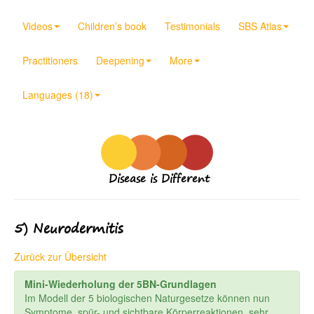
Videos
Children’s book
Testimonials
SBS Atlas
Practitioners
Deepening
More
Languages (18)
Disease is Different
5) Neurodermitis
Zurück zur Übersicht
Mini-Wiederholung der 5BN-Grundlagen
Im Modell der 5 biologischen Naturgesetze können nun
Symptome, spür- und sichtbare Körperreaktionen, sehr