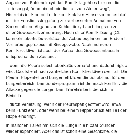
Abgabe von Kohlendioxyd dar. Konfliktiv geht es hier um die
Todesangst; “man nimmt mir die Luft zum Atmen weg”;
Hirnrelais im Stammhirn. In konfliktaktiver Phase kommt es hier
mit der Funktionssteigerung zur verbesserten Aufnahme von
Sauerstoff und Abgabe von Kohlendioxyd auch langsam zu
einer Gewebszellvermehrung. Nach einer Konfliktlösung (CL)
kann ein tuberkulös verkäsender Abbau beginnen, am Ende mit
Vernarbungsprozess mit Bindegewebe. Nach mehreren
Konfliktrezidiven ist auch der Verlauf des Gewebsumbaus in
entsprechendem Zustand.
– wenn die Pleura selbst tuberkulös vernarbt und dadurch rigide
wird. Das ist erst nach zahlreichen Konfliktrezidiven der Fall. Die
Pleura, Rippenfell und Lungenfell bilden die Schutzhaut für den
Lungenbereich. Das Sonderprogramm ist demnach konfliktiv die
Attacke gegen die Lunge. Das Hirnrelais befindet sich im
Kleinhirn.
– durch Verletzung, wenn der Pleuraspalt geöffnet wird, etwa
beim Punktieren, oder wenn bei einem Rippenbruch ein Teil der
Rippe eindringt.
In manchen Fällen hat sich die Lunge in ein paar Stunden
wieder expandiert. Aber das ist schon eine Geschichte, die