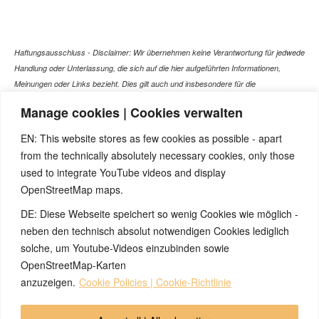
Haftungsausschluss - Disclaimer: Wir übernehmen keine Verantwortung für jedwede
Handlung oder Unterlassung, die sich auf die hier aufgeführten Informationen,
Meinungen oder Links bezieht. Dies gilt auch und insbesondere für die
gesundheitlich relevanten Beiträge, die selbstverständlich kein Ersatz für ein
Manage cookies | Cookies verwalten
Gespräch mit dem Arzt Ihres Vertrauens darstellen können. Bei den Texten auf
dieser Webseite handelt es sich nicht um Therapieempfehlungen oder gar um den
EN: This website stores as few cookies as possible - apart
Versuch einer Diagnose oder Behandlung! Wir übernehmen keinerlei Gewähr für die
from the technically absolutely necessary cookies, only those
Korrektheit, Aktualität, Vollständigkeit oder Qualität der Informationen auf dieser
used to integrate YouTube videos and display
Website. Zusätzlich müssen wir jede Haftung oder Garantie ausschließen. Dies gilt
OpenStreetMap maps.
auch für alle Verweise (Links), die direkt oder indirekt angeboten werden. Wir
können für die Inhalte solcher externen Sites, die Sie mittels eines Links oder
DE: Diese Webseite speichert so wenig Cookies wie möglich -
sonstiger Hinweise erreichen, keine Verantwortung übernehmen. Ferner haften wir
neben den technisch absolut notwendigen Cookies lediglich
nicht für direkte oder indirekte Schäden, die auf Informationen zurückgeführt werden
solche, um Youtube-Videos einzubinden sowie
können, die auf diesen externen Websites stehen
OpenStreetMap-Karten
anzuzeigen.
Cookie Policies | Cookie-Richtlinie
© 2026 by Ingmar Marquardt