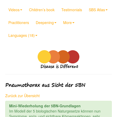
Videos
Children’s book
Testimonials
SBS Atlas
Practitioners
Deepening
More
Languages (18)
Disease is Different
Pneumothorax aus Sicht der 5BN
Zurück zur Übersicht
Mini-Wiederholung der 5BN-Grundlagen
Im Modell der 5 biologischen Naturgesetze können nun
Symptome, spür- und sichtbare Körperreaktionen, sehr