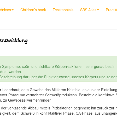
Videos
Children’s book
Testimonials
SBS Atlas
Practit
entwicklung
n Symptome, spür- und sichtbare Körperreaktionen, sehr genau bestim
dnet werden.
e Beschreibung dar über die Funktionsweise unseres Körpers und seine
 Lederhaut; dem Gewebe des Mittleren Keimblattes aus der Einteilung
aktiver Phase mit vermehrter Schweißproduktion. Besteht die konfliktiv
ben, zu Gewebszellvermehrungen.
 der verkäsende Abbau mittels Pilzbakterien beginnen; hin zurück zur N
üssigkeit, dem Schweiß in konfliktaktiver Phase, CA-Phase, aus unange