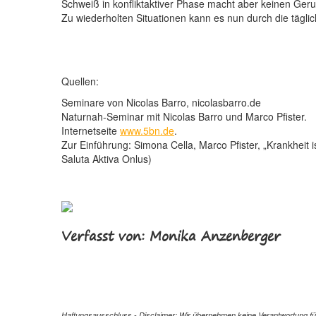
Schweiß in konfliktaktiver Phase macht aber keinen Geruc
Zu wiederholten Situationen kann es nun durch die tägl
Quellen:
Seminare von Nicolas Barro, nicolasbarro.de
Naturnah-Seminar mit Nicolas Barro und Marco Pfister.
Internetseite
www.5bn.de
.
Zur Einführung: Simona Cella, Marco Pfister, „Krankheit 
Saluta Aktiva Onlus)
Verfasst von: Monika Anzenberger
Haftungsausschluss - Disclaimer: Wir übernehmen keine Verantwortung für 