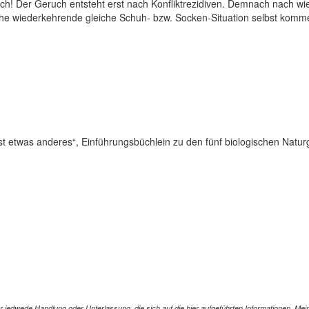
h! Der Geruch entsteht erst nach Konfliktrezidiven. Demnach nach wied
iche wiederkehrende gleiche Schuh- bzw. Socken-Situation selbst komm
ist etwas anderes“, Einführungsbüchlein zu den fünf biologischen Natur
jedwede Handlung oder Unterlassung, die sich auf die hier aufgeführten Informationen, Mein