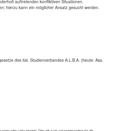
erholt auftretenden konfliktiven Situationen.
en; hierzu kann ein möglicher Ansatz gesucht werden.
gesetze des ital. Studienverbandes A.L.B.A. (heute: Ass.
ungen oder Links bezieht. Dies gilt auch und insbesondere für die