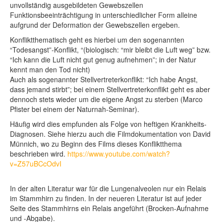
unvollständig ausgebildeten Gewebszellen
Funktionsbeeinträchtigung in unterschiedlicher Form alleine
aufgrund der Deformation der Gewebszellen ergeben.
Konfliktthematisch geht es hierbei um den sogenannten
“Todesangst”-Konflikt,
“(biologisch: “mir bleibt die Luft weg” bzw.
“Ich kann die Luft nicht gut genug aufnehmen”; in der Natur
kennt man den Tod nicht)
Auch als sogenannter Stellvertreterkonflikt: “Ich habe Angst,
dass jemand stirbt”; bei einem Stellvertreterkonflikt geht es aber
dennoch stets wieder um die eigene Angst zu sterben (Marco
Pfister bei einem der Naturnah-Seminar).
Häufig wird dies
empfunden als Folge von heftigen Krankheits-
Diagnosen. Siehe hierzu auch die Filmdokumentation von David
Münnich, wo zu Beginn des Films dieses Konfliktthema
beschrieben wird.
https://www.youtube.com/watch?
v=Z57uBCcOdvI
In der alten Literatur war für die Lungenalveolen nur ein Relais
im Stammhirn zu finden. In der neueren Literatur ist auf jeder
Seite des Stammhirns ein Relais angeführt (Brocken-Aufnahme
und -Abgabe).