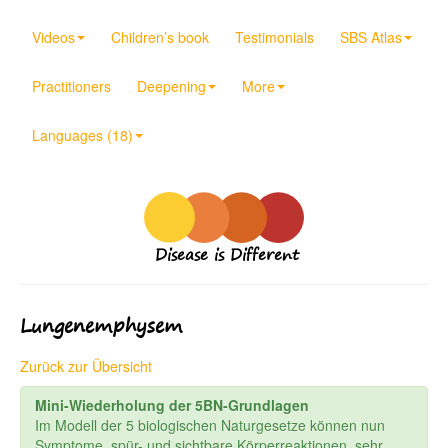
Videos
Children’s book
Testimonials
SBS Atlas
Practitioners
Deepening
More
Languages (18)
Disease is Different
Lungenemphysem
Zurück zur Übersicht
Mini-Wiederholung der 5BN-Grundlagen
Im Modell der 5 biologischen Naturgesetze können nun
Symptome, spür- und sichtbare Körperreaktionen, sehr