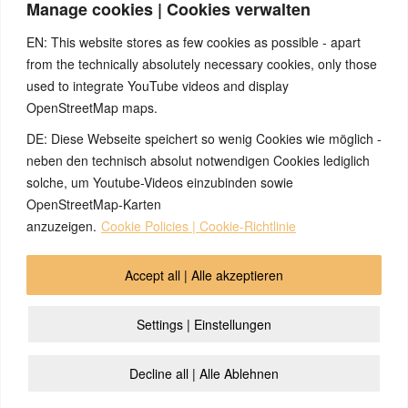
Manage cookies | Cookies verwalten
Gespräch mit dem Arzt Ihres Vertrauens darstellen können. Bei den Texten auf
dieser Webseite handelt es sich nicht um Therapieempfehlungen oder gar um den
EN: This website stores as few cookies as possible - apart
Versuch einer Diagnose oder Behandlung! Wir übernehmen keinerlei Gewähr für die
from the technically absolutely necessary cookies, only those
Korrektheit, Aktualität, Vollständigkeit oder Qualität der Informationen auf dieser
used to integrate YouTube videos and display
Website. Zusätzlich müssen wir jede Haftung oder Garantie ausschließen. Dies gilt
OpenStreetMap maps.
auch für alle Verweise (Links), die direkt oder indirekt angeboten werden. Wir
können für die Inhalte solcher externen Sites, die Sie mittels eines Links oder
DE: Diese Webseite speichert so wenig Cookies wie möglich -
sonstiger Hinweise erreichen, keine Verantwortung übernehmen. Ferner haften wir
neben den technisch absolut notwendigen Cookies lediglich
nicht für direkte oder indirekte Schäden, die auf Informationen zurückgeführt werden
solche, um Youtube-Videos einzubinden sowie
können, die auf diesen externen Websites stehen
OpenStreetMap-Karten
anzuzeigen.
Cookie Policies | Cookie-Richtlinie
© 2026 by Ingmar Marquardt
Accept all | Alle akzeptieren
Overview
Impressum
Privacy Policy
Contact
Settings | Einstellungen
Login
Cookie Policy (EU)
Decline all | Alle Ablehnen