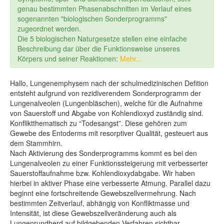
genau bestimmten Phasenabschnitten im Verlauf eines
sogenannten "biologischen Sonderprogramms"
zugeordnet werden.
Die 5 biologischen Naturgesetze stellen eine einfache
Beschreibung dar über die Funktionsweise unseres
Körpers und seiner Reaktionen:
Mehr...
Hallo,
Lungenemphysem nach der schulmedizinischen Defition
entsteht aufgrund von rezidiverendem Sonderprogramm der
Lungenalveolen (Lungenbläschen), welche für die Aufnahme
von Sauerstoff und Abgabe von Kohlendioxyd zuständig sind.
Konfliktthematisch zu “Todesangst”. Diese gehören zum
Gewebe des Entoderms mit resorptiver Qualität, gesteuert aus
dem Stammhirn.
Nach Aktivierung des Sonderprogramms kommt es bei den
Lungenalveolen zu einer Funktionssteigerung mit verbesserter
Sauerstoffaufnahme bzw. Kohlendioxydabgabe. Wir haben
hierbei in aktiver Phase eine verbesserte Atmung. Parallel dazu
beginnt eine fortschreitende Gewebszellvermehrung. Nach
bestimmten Zeitverlauf, abhängig von Konfliktmasse und
Intensität, ist diese Gewebszellveränderung auch als
Lungenrundherd auf bildgebenden Verfahren sichtbar.