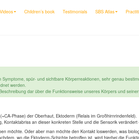
Videos
Children’s book
Testimonials
SBS Atlas
Practit
n Symptome, spür- und sichtbare Körperreaktionen, sehr genau bestim
dnet werden.
e Beschreibung dar über die Funktionsweise unseres Körpers und seine
 (=CA-Phase) der Oberhaut, Ektoderm (Relais im Großhirnrindenfeld).
Kontaktabriss an dieser konkreten Stelle und die Sensorik verändert 
en möchte. Oder aber man möchte den Kontakt loswerden, was biologi
chdem, wo die Ektoderm-Schichte betroffen ist, wird hierbei die Funkt