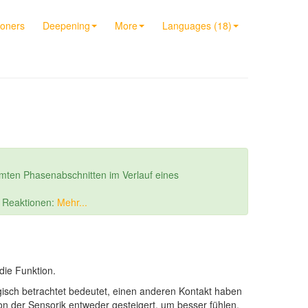
ioners
Deepening
More
Languages (18)
mten Phasenabschnitten im Verlauf eines
r Reaktionen:
Mehr...
die Funktion.
sch betrachtet bedeutet, einen anderen Kontakt haben
ion der Sensorik entweder gesteigert, um besser fühlen,