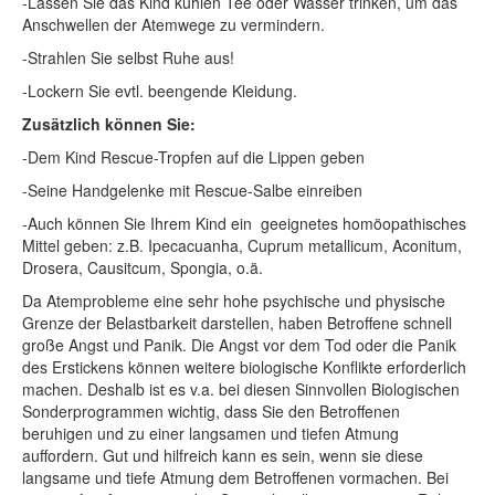
-Lassen Sie das Kind kühlen Tee oder Wasser trinken, um das
Anschwellen der Atemwege zu vermindern.
-Strahlen Sie selbst Ruhe aus!
-Lockern Sie evtl. beengende Kleidung.
Zusätzlich können Sie:
-Dem Kind Rescue-Tropfen auf die Lippen geben
-Seine Handgelenke mit Rescue-Salbe einreiben
-Auch können Sie Ihrem Kind ein geeignetes homöopathisches
Mittel geben: z.B. Ipecacuanha, Cuprum metallicum, Aconitum,
Drosera, Causitcum, Spongia, o.ä.
Da Atemprobleme eine sehr hohe psychische und physische
Grenze der Belastbarkeit darstellen, haben Betroffene schnell
große Angst und Panik. Die Angst vor dem Tod oder die Panik
des Erstickens können weitere biologische Konflikte erforderlich
machen. Deshalb ist es v.a. bei diesen Sinnvollen Biologischen
Sonderprogrammen wichtig, dass Sie den Betroffenen
beruhigen und zu einer langsamen und tiefen Atmung
auffordern. Gut und hilfreich kann es sein, wenn sie diese
langsame und tiefe Atmung dem Betroffenen vormachen. Bei