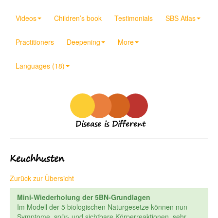
Videos
Children’s book
Testimonials
SBS Atlas
Practitioners
Deepening
More
Languages (18)
Disease is Different
Keuchhusten
Zurück zur Übersicht
Mini-Wiederholung der 5BN-Grundlagen
Im Modell der 5 biologischen Naturgesetze können nun
Symptome, spür- und sichtbare Körperreaktionen, sehr