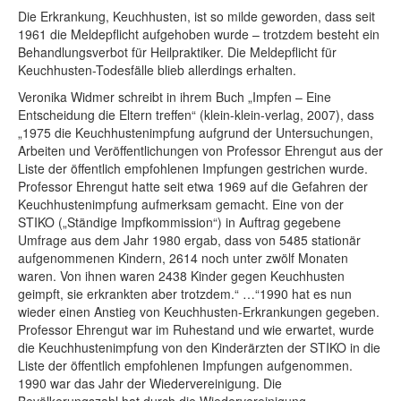
Die Erkrankung, Keuchhusten, ist so milde geworden, dass seit
1961 die Meldepflicht aufgehoben wurde – trotzdem besteht ein
Behandlungsverbot für Heilpraktiker. Die Meldepflicht für
Keuchhusten-Todesfälle blieb allerdings erhalten.
Veronika Widmer schreibt in ihrem Buch „Impfen – Eine
Entscheidung die Eltern treffen“ (klein-klein-verlag, 2007), dass
„1975 die Keuchhustenimpfung aufgrund der Untersuchungen,
Arbeiten und Veröffentlichungen von Professor Ehrengut aus der
Liste der öffentlich empfohlenen Impfungen gestrichen wurde.
Professor Ehrengut hatte seit etwa 1969 auf die Gefahren der
Keuchhustenimpfung aufmerksam gemacht. Eine von der
STIKO („Ständige Impfkommission“) in Auftrag gegebene
Umfrage aus dem Jahr 1980 ergab, dass von 5485 stationär
aufgenommenen Kindern, 2614 noch unter zwölf Monaten
waren. Von ihnen waren 2438 Kinder gegen Keuchhusten
geimpft, sie erkrankten aber trotzdem.“ …“1990 hat es nun
wieder einen Anstieg von Keuchhusten-Erkrankungen gegeben.
Professor Ehrengut war im Ruhestand und wie erwartet, wurde
die Keuchhustenimpfung von den Kinderärzten der STIKO in die
Liste der öffentlich empfohlenen Impfungen aufgenommen.
1990 war das Jahr der Wiedervereinigung. Die