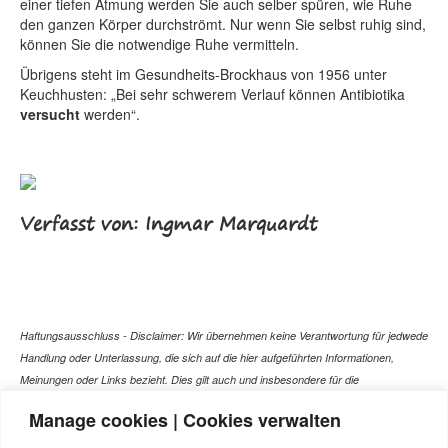
einer tiefen Atmung werden Sie auch selber spüren, wie Ruhe
den ganzen Körper durchströmt. Nur wenn Sie selbst ruhig sind,
können Sie die notwendige Ruhe vermitteln.
Übrigens steht im Gesundheits-Brockhaus von 1956 unter
Keuchhusten: „Bei sehr schwerem Verlauf können Antibiotika
versucht
werden“.
Verfasst von: Ingmar Marquardt
Haftungsausschluss - Disclaimer: Wir übernehmen keine Verantwortung für jedwede
Handlung oder Unterlassung, die sich auf die hier aufgeführten Informationen,
Meinungen oder Links bezieht. Dies gilt auch und insbesondere für die
gesundheitlich relevanten Beiträge, die selbstverständlich kein Ersatz für ein
Manage cookies | Cookies verwalten
Gespräch mit dem Arzt Ihres Vertrauens darstellen können. Bei den Texten auf
dieser Webseite handelt es sich nicht um Therapieempfehlungen oder gar um den