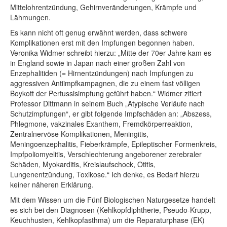
Mittelohrentzündung, Gehirnveränderungen, Krämpfe und
Lähmungen.
Es kann nicht oft genug erwähnt werden, dass schwere
Komplikationen erst mit den Impfungen begonnen haben.
Veronika Widmer schreibt hierzu: „Mitte der 70er Jahre kam es
in England sowie in Japan nach einer großen Zahl von
Enzephalitiden (= Hirnentzündungen) nach Impfungen zu
aggressiven Antiimpfkampagnen, die zu einem fast völligen
Boykott der Pertussisimpfung geführt haben.“ Widmer zitiert
Professor Dittmann in seinem Buch „Atypische Verläufe nach
Schutzimpfungen“, er gibt folgende Impfschäden an: „Abszess,
Phlegmone, vakzinales Exanthem, Fremdkörperreaktion,
Zentralnervöse Komplikationen, Meningitis,
Meningoenzephalitis, Fieberkrämpfe, Epileptischer Formenkreis,
Impfpoliomyelitis, Verschlechterung angeborener zerebraler
Schäden, Myokarditis, Kreislaufschock, Otitis,
Lungenentzündung, Toxikose.“ Ich denke, es Bedarf hierzu
keiner näheren Erklärung.
Mit dem Wissen um die Fünf Biologischen Naturgesetze handelt
es sich bei den Diagnosen (Kehlkopfdiphtherie, Pseudo-Krupp,
Keuchhusten, Kehlkopfasthma) um die Reparaturphase (EK)