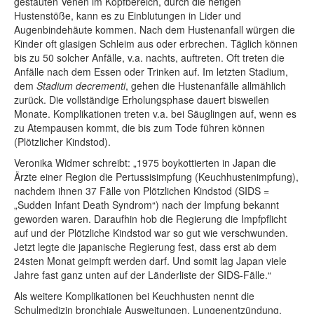
gestauten Venen im Kopfbereich, durch die hefigen
Hustenstöße, kann es zu Einblutungen in Lider und
Augenbindehäute kommen. Nach dem Hustenanfall würgen die
Kinder oft glasigen Schleim aus oder erbrechen. Täglich können
bis zu 50 solcher Anfälle, v.a. nachts, auftreten. Oft treten die
Anfälle nach dem Essen oder Trinken auf. Im letzten Stadium,
dem
Stadium decrementi
, gehen die Hustenanfälle allmählich
zurück. Die vollständige Erholungsphase dauert bisweilen
Monate. Komplikationen treten v.a. bei Säuglingen auf, wenn es
zu Atempausen kommt, die bis zum Tode führen können
(Plötzlicher Kindstod).
Veronika Widmer schreibt: „1975 boykottierten in Japan die
Ärzte einer Region die Pertussisimpfung (Keuchhustenimpfung),
nachdem ihnen 37 Fälle von Plötzlichen Kindstod (SIDS =
„Sudden Infant Death Syndrom“) nach der Impfung bekannt
geworden waren. Daraufhin hob die Regierung die Impfpflicht
auf und der Plötzliche Kindstod war so gut wie verschwunden.
Jetzt legte die japanische Regierung fest, dass erst ab dem
24sten Monat geimpft werden darf. Und somit lag Japan viele
Jahre fast ganz unten auf der Länderliste der SIDS-Fälle.“
Als weitere Komplikationen bei Keuchhusten nennt die
Schulmedizin bronchiale Ausweitungen, Lungenentzündung,