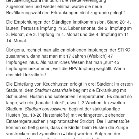
Bevölkerungszahl hat durch die Wiedervereinigung
zugenommen und wieder einmal wurde die neue
Bevölkerungszahl den Erkrankungen nicht zugrunde gelegt.“
Die Empfehlungen der Ständigen Impfkommission, Stand 2014,
lauten: Pertussis Impfung im 2. Lebensmonat, die 2. Impfung im
3. Monat, die 3. Impfung im 4. Monat und die 4. Impfung im 11-
14. Monat.
Übrigens, rechnet man alle empfohlenen Impfungen der STIKO
zusammen, dann hat man mit 17 Jahren (Weiblich) 47
Impfungen intus. Als männliches Wesen hat man „nur“ 45
Impfungen bekommen, weil die HPV-Impfung wegfällt. Wenn
das nicht lukrativ ist!
Die Einteilung von Keuchhusten erfolgt in drei Stadien: Im ersten
Stadium, dem
Stadium catarrhale
beginnt die Erkrankung mit
Schnupfen, Husten und subfebrilen Temperaturen. Es dauert so
lange, wie ein „banaler Infekt“, etwa 1-2 Wochen. Im zweiten
Stadium,
Stadium convulsivum
, beginnt der stakkatoartige
Husten (ca. 10-20 Hustenstöße) mit verlängerten, ziehenden
Einatemgeräuschen (inspiratorischer Stridor). Die Hustenstöße
können so heftig sein, dass die Kinder beim Husten die Zunge
vorstrecken und zyanotisch (= blau) werden. Aufgrund der