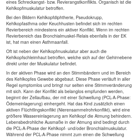
eines Schreckangst- bzw. Revierangstkonflikts. Organisch ist die
Kehlkopfmuskulatur betroffen.
Bei den Bildern Kehlkopfdiphtherie, Pseudokrupp,
Kehlkopfasthma oder Keuchhusten befindet sich im rechten
Revierbereich mindestens ein aktiver Konflikt. Wenn im rechten
Revierbereich das Bronchialmuskel-Relais ebenfalls in der EK
ist, hat man einen Asthmaanfall.
Oft ist neben der Kehlkopfmuskulatur aber auch die
Kehlkopfschleimhaut betroffen, welche sich auf der Gehirnebene
direkt unter der Muskulatur befindet.
In der aktiven Phase wird an den Stimmbändern und im Bereich
des Kehlkopfes Gewebe abgebaut. Diese Phase verläuft in aller
Regel symptomlos und bringt nur selten eine Stimmveränderung
mit sich. Kann der Konflikt als belanglos empfunden werden,
beginnt der Zellaufbau, der mit einer Schwellung (PCL-A-Phase:
Ödemeinlagerung) einhergeht. Hat das Kind zusätzlich einen
aktiven Flüchtlingskonflikt (Nierensammelrohrkonflikt), wird eine
größere Wassereinlagerung am Kehlkopf die Atmung behindern.
Lebensbedrohliche Ausmaße in der Atmung sind bedingt durch
die PCL-A-Phase der Kehlkopf- und/oder Bronchialmuskulatur.
Während der PCL-A-Phase nimmt zum einen die Schwellung