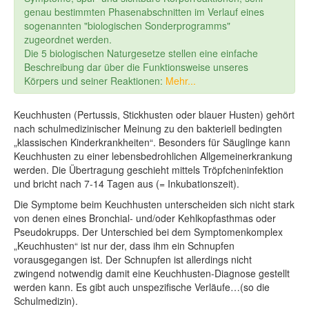
genau bestimmten Phasenabschnitten im Verlauf eines
sogenannten "biologischen Sonderprogramms"
zugeordnet werden.
Die 5 biologischen Naturgesetze stellen eine einfache
Beschreibung dar über die Funktionsweise unseres
Körpers und seiner Reaktionen:
Mehr...
Keuchhusten (Pertussis, Stickhusten oder blauer Husten) gehört
nach schulmedizinischer Meinung zu den bakteriell bedingten
„klassischen Kinderkrankheiten“. Besonders für Säuglinge kann
Keuchhusten zu einer lebensbedrohlichen Allgemeinerkrankung
werden. Die Übertragung geschieht mittels Tröpfcheninfektion
und bricht nach 7-14 Tagen aus (= Inkubationszeit).
Die Symptome beim Keuchhusten unterscheiden sich nicht stark
von denen eines Bronchial- und/oder Kehlkopfasthmas oder
Pseudokrupps. Der Unterschied bei dem Symptomenkomplex
„Keuchhusten“ ist nur der, dass ihm ein Schnupfen
vorausgegangen ist. Der Schnupfen ist allerdings nicht
zwingend notwendig damit eine Keuchhusten-Diagnose gestellt
werden kann. Es gibt auch unspezifische Verläufe…(so die
Schulmedizin).