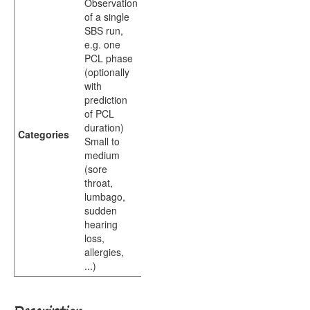
Observation
of a single
SBS run,
e.g. one
PCL phase
(optionally
with
prediction
of PCL
duration)
Categories
Small to
medium
(sore
throat,
lumbago,
sudden
hearing
loss,
allergies,
...)