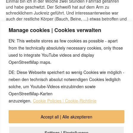
Einmal bin ich in der Woche zwei Stunden Fahrrad gefahren
und habe geschwitzt. Der Schweiß hat auf dem Arm zu
schrecklichem Juckreiz geführt. Und interessanterweise war
auch der restliche Körper (Bauch, Beine, ...) etwas betroffen und
hat gejuckt, aber deutlich weniger stark als der Arm. Scheinbar
Manage cookies | Cookies verwalten
waren also auch noch andere Nervenbereiche mit sehr geringer
Intensität involviert gewesen.
EN: This website stores as few cookies as possible - apart
from the technically absolutely necessary cookies, only those
used to integrate YouTube videos and display
OpenStreetMap maps.
DE: Diese Webseite speichert so wenig Cookies wie möglich -
Note:
Have you also had exciting experiences with the 5BL? If
so, it would be great if you could send us an anonymized report
neben den technisch absolut notwendigen Cookies lediglich
so that we can publish it in the archive and everyone can benefit
solche, um Youtube-Videos einzubinden sowie
from your experiences. Thank you very much!
OpenStreetMap-Karten
anzuzeigen.
Cookie Policies | Cookie-Richtlinie
© 2026 by Ingmar Marquardt
Accept all | Alle akzeptieren
Overview
Impressum
Privacy Policy
Contact
Settings | Einstellungen