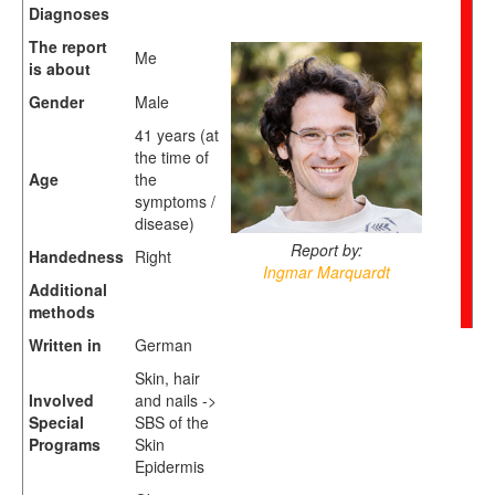
Diagnoses
The report
Me
is about
Gender
Male
41 years (at
the time of
Age
the
symptoms /
disease)
Report by:
Handedness
Right
Ingmar Marquardt
Additional
methods
Written in
German
Skin, hair
Involved
and nails ->
Special
SBS of the
Programs
Skin
Epidermis