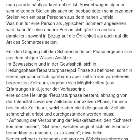
man gerade häufiger konfrontiert ist: Sowohl wegen eigener
schmerzender Stellen als auch bei beobachteten schmerzenden
Stellen von ein paar Personen aus dem nahen Umfeld.
Was nun für eine Person als „typischer“ Schmerz angesehen
wird, kann für eine andere Person sich gänzlich anders
darstellen: sowohl in Bezug auf die Örtlichkeit als auch auf die
Art des Schmerzes selbst.
Für den Umgang mit den Schmerzen in pcl-Phase ergeben sich
aus dem obigen Wissen Ansätze:
Im Bewusstsein und in der Gewissheit, sich in
Heilungsphase/Reparaturphase/pcl-Phase zu befinden; somit in
einem symptomatisch spürbaren aber zeitlich von vorneherein
begrenzten Zeitraum; ergeben sich Möglichkeiten (aus
Erfahrungen inkl. jener der Verfasserin);
eine solche Heilungs-/Reparaturphase besteht, abhängig von
der Intensität sowie der Zeitdauer der aktiven Phase, für eine
bestimmte Zeitdauer, welche aber nicht die gesamte Zeit als
schmerzhaft erlebt und durchgestanden werden muss:
* Auflösung der Verspannung der Muskelfaszien: den “Schmerz
kommen lassen”, “Schmerz, welcher beginnt sich als Schmerz
bemerkbar zu machen, zu zu lassen”; etwa beim
Nervenschmerz (stechend) entlang des Wirbelsäulenbereichs,