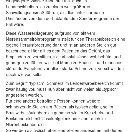
eingelagerte Wasser kann nun u.a. auch im
Lendenwirbelbereich zu einem weit größeren
Schwellungsausmaß führen, als dies unter normalen
Umständen von dem dort ablaufenden Sonderprogramm der
Fall wäre.
Diese Wassereinlagerung aufgrund von aktivem
Nierensammelrohrprogramm stellt für den Therapiebereich eine
eigene Herausforderung dar und ist an anderen Stellen gut
beschrieben: Hier gilt es dem Patienten das Gefühl, das
Empfinden zu vermitteln, sich absolut sicher, wohlbehütet und
geborgen zu fühlen, wie „bei Mama zu Hause“ – und manches
störende Symptom, vor allem starke Schmerzen, verschwinden
rasch wie von selbst.
Zum Begriff “typisch”: Schmerz im Lendenwirbelbereich kommt
zwar häufig vor, muss nun aber nicht von vielen als „typisch“
angesehen werden.
Für eine andere betroffene Person können weitere
schmerzende Stellen am Rücken als typisch gelten, so im
Brustwirbelsäulenbereich genauso wie im Kreuzbein- und
Beckenbereich mit Iliosakralgelenk oder aber auch im
Nierenbeckenbereich.
So werden als typisch eher jene Stellen angesehen, mit denen