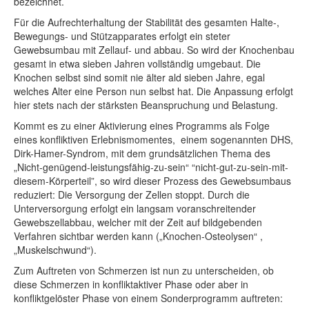
bezeichnet.
Für die Aufrechterhaltung der Stabilität des gesamten Halte-,
Bewegungs- und Stützapparates erfolgt ein steter
Gewebsumbau mit Zellauf- und abbau. So wird der Knochenbau
gesamt in etwa sieben Jahren vollständig umgebaut. Die
Knochen selbst sind somit nie älter ald sieben Jahre, egal
welches Alter eine Person nun selbst hat. Die Anpassung erfolgt
hier stets nach der stärksten Beanspruchung und Belastung.
Kommt es zu einer Aktivierung eines Programms als Folge
eines konfliktiven Erlebnismomentes, einem sogenannten DHS,
Dirk-Hamer-Syndrom, mit dem grundsätzlichen Thema des
„Nicht-genügend-leistungsfähig-zu-sein“ “nicht-gut-zu-sein-mit-
diesem-Körperteil”, so wird dieser Prozess des Gewebsumbaus
reduziert: Die Versorgung der Zellen stoppt. Durch die
Unterversorgung erfolgt ein langsam voranschreitender
Gewebszellabbau, welcher mit der Zeit auf bildgebenden
Verfahren sichtbar werden kann („Knochen-Osteolysen“ ,
„Muskelschwund“).
Zum Auftreten von Schmerzen ist nun zu unterscheiden, ob
diese Schmerzen in konfliktaktiver Phase oder aber in
konfliktgelöster Phase von einem Sonderprogramm auftreten: