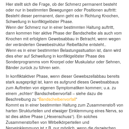
Hier stellt sich die Frage, ob der Schmerz permanent besteht
oder nur in bestimmten Bewegungen oder Positionen auftritt:
Besteht dieser permanent, dann geht es in Richtung Knochen,
Schwellung in konfliktgelöster Phase.
Wenn der Schmerz nur in einer bestimmten Haltung auftritt,
dann kommen hier aktive Phase der Bandscheibe als auch vom
Knochen mit erfolgtem Gewebsabbau in Betracht, wenn wegen
der veränderten Gewebestruktur Reibefläche entsteht..
Wenn es in einer bestimmten Belastungssituation ist, dann wird
dies eher auf Schwellung in konfliktgelöster Phase des
Sonderprogramms vom Knorpel oder Muskulatur oder Sehnen,
Bänder zurück zu führen sein.
In konfliktaktiver Phase, wenn dieser Gewebszellabbau bereits
stark ausgeprägt ist, kann es aufgrund dieses Gewebsabbaus
zum Auftreten von eigenen Symptomatiken kommen; u.a. zu
einem „echten“ Bandscheibenvorfall – siehe dazu die
Beschreibung zu “
Bandscheibenvorfall
”
Kommt es in einer bestimmten Haltung zum Zusammenstoß von
harten Strukturteilen und etwaiger Einklemmung eines Nervs, so
ist dies aktive Phase („Hexenschuss“). Ein solches
Zusammenstoßen von Wirbelkörperteilen und
Nerveinklemmung ist z.B. nur möglich, wenn die dazwischen