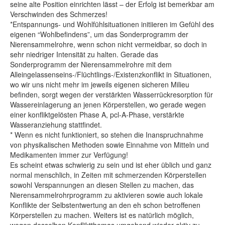
seine alte Position einrichten lässt – der Erfolg ist bemerkbar am
Verschwinden des Schmerzes!
*Entspannungs- und Wohlfühlsituationen initiieren im Gefühl des
eigenen “Wohlbefindens”, um das Sonderprogramm der
Nierensammelrohre, wenn schon nicht vermeidbar, so doch in
sehr niedriger Intensität zu halten. Gerade das
Sonderprogramm der Nierensammelrohre mit dem
Alleingelassenseins-/Flüchtlings-/Existenzkonflikt in Situationen,
wo wir uns nicht mehr im jeweils eigenen sicheren Milieu
befinden, sorgt wegen der verstärkten Wasserrückresorption für
Wassereinlagerung an jenen Körperstellen, wo gerade wegen
einer konfliktgelösten Phase A, pcl-A-Phase, verstärkte
Wasseranziehung stattfindet.
* Wenn es nicht funktioniert, so stehen die Inanspruchnahme
von physikalischen Methoden sowie Einnahme von Mitteln und
Medikamenten immer zur Verfügung!
Es scheint etwas schwierig zu sein und ist eher üblich und ganz
normal menschlich, in Zeiten mit schmerzenden Körperstellen
sowohl Verspannungen an diesen Stellen zu machen, das
Nierensammelrohrprogramm zu aktivieren sowie auch lokale
Konflikte der Selbstentwertung an den eh schon betroffenen
Körperstellen zu machen. Weiters ist es natürlich möglich,