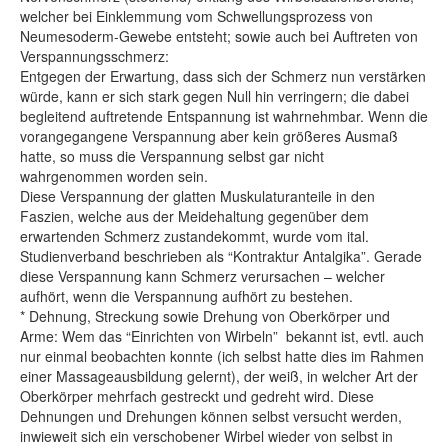
welcher bei Einklemmung vom Schwellungsprozess von
Neumesoderm-Gewebe entsteht; sowie auch bei Auftreten von
Verspannungsschmerz:
Entgegen der Erwartung, dass sich der Schmerz nun verstärken
würde, kann er sich stark gegen Null hin verringern; die dabei
begleitend auftretende Entspannung ist wahrnehmbar. Wenn die
vorangegangene Verspannung aber kein größeres Ausmaß
hatte, so muss die Verspannung selbst gar nicht
wahrgenommen worden sein.
Diese Verspannung der glatten Muskulaturanteile in den
Faszien, welche aus der Meidehaltung gegenüber dem
erwartenden Schmerz zustandekommt, wurde vom ital.
Studienverband beschrieben als “Kontraktur Antalgika”. Gerade
diese Verspannung kann Schmerz verursachen – welcher
aufhört, wenn die Verspannung aufhört zu bestehen.
* Dehnung, Streckung sowie Drehung von Oberkörper und
Arme: Wem das “Einrichten von Wirbeln” bekannt ist, evtl. auch
nur einmal beobachten konnte (ich selbst hatte dies im Rahmen
einer Massageausbildung gelernt), der weiß, in welcher Art der
Oberkörper mehrfach gestreckt und gedreht wird. Diese
Dehnungen und Drehungen können selbst versucht werden,
inwieweit sich ein verschobener Wirbel wieder von selbst in