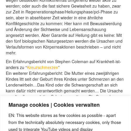
wegen desselben Konfliktthemas umgehend wieder aktiv zu
werden; oder auch die fast sichere Gewissheit zu haben, zwar
zur Zeit in Regenerationsphase/Heilungsphase/pcl-Phase zu
sein, aber in absehbarer Zeit wieder in eine ähnliche
Konfliktgeschichte zu kommen: Hier kann mit Bewusstwerdung
und Änderung der Sichtweise und Lebensanschauung
angesetzt werden. Aber Garantie auf Heilung gibt es keine: Mit
den fünf biologischen Naturgesetzen werden die Ursachen und
Verlaufsformen von Körperreaktionen beschrieben – und nicht
mehr.
Ein Erfahrungsbericht von Stephen Coleman auf Krankheit-ist-
anders zu “
Kreuzschmerzen
”
Ein weiterer Erfahrungsbericht: Die Mutter eines zweijährigen
Kindes litt seit der Geburt ihres Kindes unter Schmerzen an den
Lendenwirbeln…Das Kind oder die Schwangerschaft an sich
kann dafür nicht verantwortlich gemacht werden… Die Ursache
war die allgegenwärtige Schwiegermutter…. Die Sorge der
Schwiegermutter war, dass die Frau nicht in der Lage sei, das
Manage cookies | Cookies verwalten
Enkelkind zu versorgen. Deshalb ließ sie keine Gelegenheit aus,
um ständig deren Unfähigkeit, den Kleinen zu versorgen und zu
EN: This website stores as few cookies as possible - apart
ernähren, zu kritisieren… (aus: Claudio Trupiano “Danke Doktor
from the technically absolutely necessary cookies, only those
Hamer”).
used to integrate YouTube videos and display