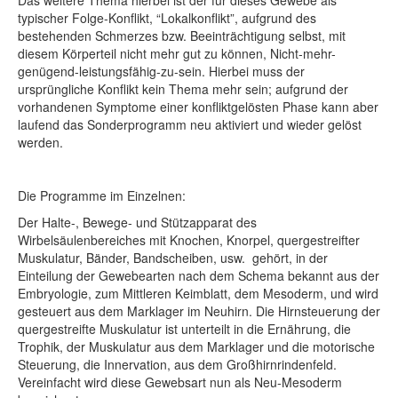
Das weitere Thema hierbei ist der für dieses Gewebe als
typischer Folge-Konflikt, “Lokalkonflikt”, aufgrund des
bestehenden Schmerzes bzw. Beeinträchtigung selbst, mit
diesem Körperteil nicht mehr gut zu können, Nicht-mehr-
genügend-leistungsfähig-zu-sein. Hierbei muss der
ursprüngliche Konflikt kein Thema mehr sein; aufgrund der
vorhandenen Symptome einer konfliktgelösten Phase kann aber
laufend das Sonderprogramm neu aktiviert und wieder gelöst
werden.
Die Programme im Einzelnen:
Der Halte-, Bewege- und Stützapparat des
Wirbelsäulenbereiches mit Knochen, Knorpel, quergestreifter
Muskulatur, Bänder, Bandscheiben, usw. gehört, in der
Einteilung der Gewebearten nach dem Schema bekannt aus der
Embryologie, zum Mittleren Keimblatt, dem Mesoderm, und wird
gesteuert aus dem Marklager im Neuhirn. Die Hirnsteuerung der
quergestreifte Muskulatur ist unterteilt in die Ernährung, die
Trophik, der Muskulatur aus dem Marklager und die motorische
Steuerung, die Innervation, aus dem Großhirnrindenfeld.
Vereinfacht wird diese Gewebsart nun als Neu-Mesoderm