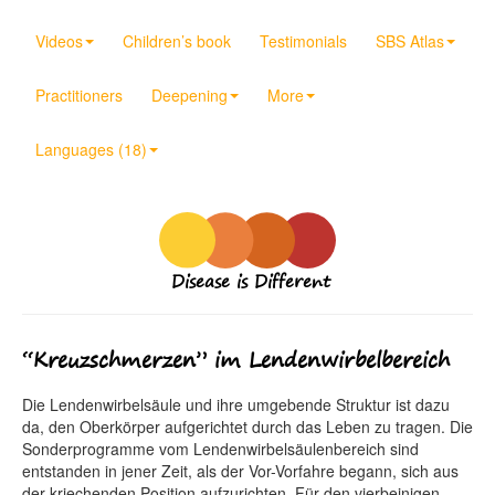
Videos
Children’s book
Testimonials
SBS Atlas
Practitioners
Deepening
More
Languages (18)
Disease is Different
“Kreuzschmerzen” im Lendenwirbelbereich
Die Lendenwirbelsäule und ihre umgebende Struktur ist dazu
da, den Oberkörper aufgerichtet durch das Leben zu tragen. Die
Sonderprogramme vom Lendenwirbelsäulenbereich sind
entstanden in jener Zeit, als der Vor-Vorfahre begann, sich aus
der kriechenden Position aufzurichten. Für den vierbeinigen