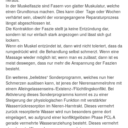
heraus.
In der Muskelfaszie sind Fasern von glatter Muskulatur, welche
einen Grundtonus machen. Dies kann über Tage oder Wochen
verhärtet sein, obwohl der vorangegangene Reparaturprozess
längst abgeschlossen ist.
Die Kontraktion der Faszie stellt ja keine Entzündung dar,
sondern ist nur einfach stark angezogen und lässt sich gut
lockern.
Wenn ein Muskel entzündet ist, dann wird nicht toleriert, dass da
rumgedrückt wird: die Behandlung selbst schmerzt. Wenn eine
Massage wieder möglich ist; wenn man es zulässt; dann ist es
meist deswegen, dass nur mehr die Anspannung der Faszien
besteht.
Ein weiteres „beliebtes“ Sonderprogramm, welches nun hier
Schmerzen auslösen kann, ist jenes der Nierensammelrohre mit
einem Alleingelassenseins-/Existenz-/Flüchtlingskonflikt. Bei
Aktivierung dieses Sonderprogramms kommt es zu einer
Steigerung der physiologischen Funktion mit verstärkter
Wasserrückresorption im Nieren-Harntrakt. Dieses vermehrt
zurück resorptierte Wasser wird nun besonders gerne dort
eingelagert, wo aufgrund einer konfliktgelösten Phase PCL-A
gerade vermehrte Wasseranziehung besteht. Dieses vermehrt