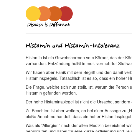
Disease is Different
Histamin und Histamin-Intoleranz
Histamin ist ein Gewebshormon vom Körper, das der Kör
vorhanden. Entzündung heißt immer: vermehrter Stoffwe
Wir haben aber Panik mit dem Begriff und den damit ve
Histaminspiegels. Tatsächlich ist es so, dass ein hoher 
Die Frage, welche sich nun stellt, ist, warum die Perso
Histamin gefunden werden.
Der hohe Histaminspiegel ist nicht die Ursache, sondern 
Zu Beachten ist aber weiters, ob bei einer Aussage zu 
bloße Annahme handelt, dass ein hoher Histaminspiegel v
Was als “Allergien” nach der alten Medizin bezeichnet wi
hervorrufen und dabei für eine kurze Aktivierung und, 