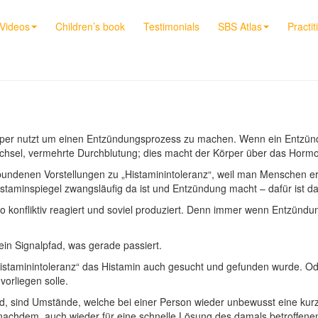
Videos
Children’s book
Testimonials
SBS Atlas
Practit
per nutzt um einen Entzündungsprozess zu machen. Wenn ein Entzündu
chsel, vermehrte Durchblutung; dies macht der Körper über das Hormo
rbundenen Vorstellungen zu „Histaminintoleranz“, weil man Menschen 
Histaminspiegel zwangsläufig da ist und Entzündung macht – dafür ist d
n so konfliktiv reagiert und soviel produziert. Denn immer wenn Entzün
ein Signalpfad, was gerade passiert.
„Histaminintoleranz“ das Histamin auch gesucht und gefunden wurde. 
orliegen solle.
rd, sind Umstände, welche bei einer Person wieder unbewusst eine kurze 
je nachdem, auch wieder für eine schnelle Lösung des damals betroff