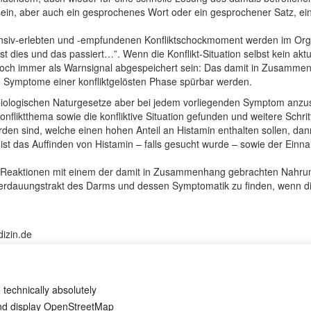
n, aber auch ein gesprochenes Wort oder ein gesprochener Satz, ein
tensiv-erlebten und -empfundenen Konfliktschockmoment werden im Org
st dies und das passiert…”. Wenn die Konflikt-Situation selbst kein akt
noch immer als Warnsignal abgespeichert sein: Das damit in Zusamme
 Symptome einer konfliktgelösten Phase spürbar werden.
r biologischen Naturgesetze aber bei jedem vorliegenden Symptom an
Konfliktthema sowie die konfliktive Situation gefunden und weitere Sc
den sind, welche einen hohen Anteil an Histamin enthalten sollen, dan
 ist das Auffinden von Histamin – falls gesucht wurde – sowie der Einna
zu Reaktionen mit einem der damit in Zusammenhang gebrachten Nahrun
Verdauungstrakt des Darms und dessen Symptomatik zu finden, wenn di
dizin.de
Overview
Impressum
Pri
 technically absolutely
and display OpenStreetMap