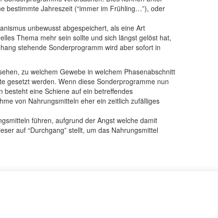
e bestimmte Jahreszeit (“immer im Frühling…”), oder
anismus unbewusst abgespeichert, als eine Art
uelles Thema mehr sein sollte und sich längst gelöst hat,
nhang stehende Sonderprogramm wird aber sofort in
zusehen, zu welchem Gewebe in welchem Phasenabschnitt
hritte gesetzt werden. Wenn diese Sonderprogramme nun
n besteht eine Schiene auf ein betreffendes
hme von Nahrungsmitteln eher ein zeitlich zufälliges
gsmitteln führen, aufgrund der Angst welche damit
eser auf “Durchgang” stellt, um das Nahrungsmittel
vacy Policy
Contact
Login
Cookie Policy (EU)