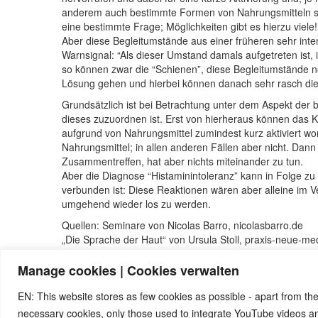
anderem auch bestimmte Formen von Nahrungsmitteln sei
eine bestimmte Frage; Möglichkeiten gibt es hierzu viele!
Aber diese Begleitumstände aus einer früheren sehr in
Warnsignal: “Als dieser Umstand damals aufgetreten ist, i
so können zwar die “Schienen”, diese Begleitumstände 
Lösung gehen und hierbei können danach sehr rasch die
Grundsätzlich ist bei Betrachtung unter dem Aspekt de
dieses zuzuordnen ist. Erst von hierheraus können das 
aufgrund von Nahrungsmittel zumindest kurz aktiviert wor
Nahrungsmittel; in allen anderen Fällen aber nicht. Dann
Zusammentreffen, hat aber nichts miteinander zu tun.
Aber die Diagnose “Histaminintoleranz” kann in Folge 
verbunden ist: Diese Reaktionen wären aber alleine im 
umgehend wieder los zu werden.
Quellen: Seminare von Nicolas Barro, nicolasbarro.de
„Die Sprache der Haut“ von Ursula Stoll, praxis-neue-me
Manage cookies | Cookies verwalten
© 2026 by Ingmar Marquardt
EN: This website stores as few cookies as possible - apart from the
necessary cookies, only those used to integrate YouTube videos 