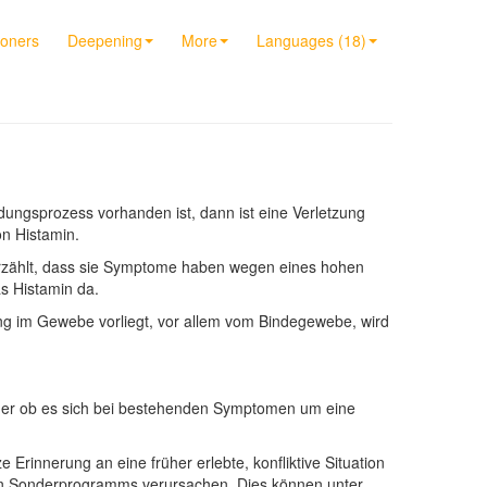
ioners
Deepening
More
Languages (18)
ngsprozess vorhanden ist, dann ist eine Verletzung
n Histamin.
erzählt, dass sie Symptome haben wegen eines hohen
as Histamin da.
dung im Gewebe vorliegt, vor allem vom Bindegewebe, wird
Oder ob es sich bei bestehenden Symptomen um eine
Erinnerung an eine früher erlebte, konfliktive Situation
enen Sonderprogramms verursachen. Dies können unter