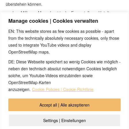
überstehen können.
zu den „Millionen Menschen“ in der Fragestellung: Hat dies
jemand gezählt?
Manage cookies | Cookies verwalten
EN: This website stores as few cookies as possible - apart
Quellen:
from the technically absolutely necessary cookies, only those
Seminare von Nicolas Barro, nicolasbarro.de
used to integrate YouTube videos and display
Naturnah-Seminar mit Nicolas Barro und Marco Pfister.
OpenStreetMap maps.
Internetseite
www.5bn.de
.
DE: Diese Webseite speichert so wenig Cookies wie möglich -
Zur Einführung: Simona Cella, Marco Pfister, „Krankheit ist
etwas anderes“, Einführungsbüchlein zu den fünf biologischen
neben den technisch absolut notwendigen Cookies lediglich
Naturgesetze des ital. Studienverbandes A.L.B.A. (heute: Ass.
solche, um Youtube-Videos einzubinden sowie
Saluta Aktiva Onlus)
OpenStreetMap-Karten
anzuzeigen.
Cookie Policies | Cookie-Richtlinie
© 2026 by Ingmar Marquardt
Accept all | Alle akzeptieren
Overview
Impressum
Privacy Policy
Contact
Settings | Einstellungen
Login
Cookie Policy (EU)