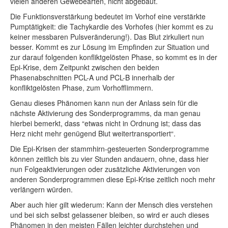
vielen anderen Gewebearten, nicht abgebaut.
Die Funktionsverstärkung bedeutet im Vorhof eine verstärkte
Pumptätigkeit: die Tachykardie des Vorhofes (hier kommt es zu
keiner messbaren Pulsveränderung!). Das Blut zirkuliert nun
besser. Kommt es zur Lösung im Empfinden zur Situation und
zur darauf folgenden konfliktgelösten Phase, so kommt es in der
Epi-Krise, dem Zeitpunkt zwischen den beiden
Phasenabschnitten PCL-A und PCL-B innerhalb der
konfliktgelösten Phase, zum Vorhofflimmern.
Genau dieses Phänomen kann nun der Anlass sein für die
nächste Aktivierung des Sonderprogramms, da man genau
hierbei bemerkt, dass “etwas nicht in Ordnung ist; dass das
Herz nicht mehr genügend Blut weitertransportiert“.
Die Epi-Krisen der stammhirn-gesteuerten Sonderprogramme
können zeitlich bis zu vier Stunden andauern, ohne, dass hier
nun Folgeaktivierungen oder zusätzliche Aktivierungen von
anderen Sonderprogrammen diese Epi-Krise zeitlich noch mehr
verlängern würden.
Aber auch hier gilt wiederum: Kann der Mensch dies verstehen
und bei sich selbst gelassener bleiben, so wird er auch dieses
Phänomen in den meisten Fällen leichter durchstehen und