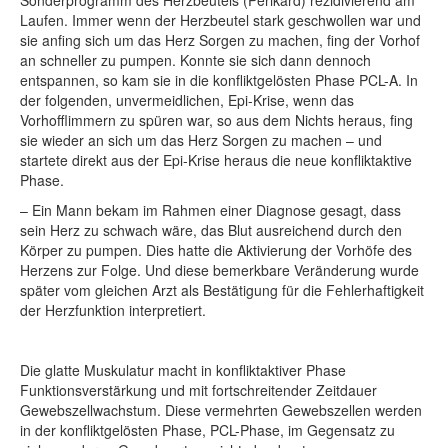
Sonderprogramm des Herzbeutels (Perikard) rezidivierend am
Laufen. Immer wenn der Herzbeutel stark geschwollen war und
sie anfing sich um das Herz Sorgen zu machen, fing der Vorhof
an schneller zu pumpen. Konnte sie sich dann dennoch
entspannen, so kam sie in die konfliktgelösten Phase PCL-A. In
der folgenden, unvermeidlichen, Epi-Krise, wenn das
Vorhofflimmern zu spüren war, so aus dem Nichts heraus, fing
sie wieder an sich um das Herz Sorgen zu machen – und
startete direkt aus der Epi-Krise heraus die neue konfliktaktive
Phase.
– Ein Mann bekam im Rahmen einer Diagnose gesagt, dass
sein Herz zu schwach wäre, das Blut ausreichend durch den
Körper zu pumpen. Dies hatte die Aktivierung der Vorhöfe des
Herzens zur Folge. Und diese bemerkbare Veränderung wurde
später vom gleichen Arzt als Bestätigung für die Fehlerhaftigkeit
der Herzfunktion interpretiert.
Die glatte Muskulatur macht in konfliktaktiver Phase
Funktionsverstärkung und mit fortschreitender Zeitdauer
Gewebszellwachstum. Diese vermehrten Gewebszellen werden
in der konfliktgelösten Phase, PCL-Phase, im Gegensatz zu