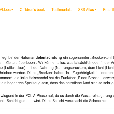
Videos
Children’s book
Testimonials
SBS Atlas
Practit
liegt bei der
Halsmandelentzündung
ein sogenannter „Brockenkonflikt
m Ziel „zu überleben“. Wir können alles, was tatsächlich oder in der A
me (Luftbrocken), mit der Nahrung (Nahrungsbrocken), dem Licht (Lic
hrieben werden. Diese „Brocken“ haben ihre Zugehörigkeit im inneren
ommen“, die linke Halsmandel hat die Funktion: „Einen Brocken loswe
n“ ein begehrtes Spielzeug sein, dass das betroffene Kind sich so sehr
rwiegend in der PCL-A-Phase auf, da es durch die Wassereinlagerung
ale Schicht gedehnt wird. Diese Schicht verursacht die Schmerzen.