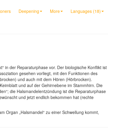
ioners
Deepening
More
Languages (18)
“ in der Reparaturphase vor. Der biologische Konflikt ist
ssoziation gesehen vorliegt, mit den Funktionen des
htbrocken) und auch mit dem Hören (Hörbrocken).
 Keimblatt und auf der Gehirnebene im Stammhirn. Die
rden“; die Halsmandelentzündung ist die Reparaturphase
 gewünscht und jetzt endlich bekommen hat (rechte
 am Organ „Halsmandel“ zu einer Schwellung kommt,