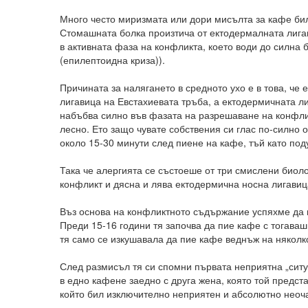
Много често миризмата или дори мисълта за кафе бил
Стомашната болка произтича от ектодермалната лигав
в активната фаза на конфликта, което води до силна 
(епилептоидна криза)).
Причината за налягането в средното ухо е в това, че
лигавица на Евстахиевата тръба, а ектодермичната ли
набъбва силно във фазата на разрешаване на конфликт
лесно. Ето защо чувате собствения си глас по-силно 
около 15-30 минути след пиене на кафе, тъй като под
Така че алергията се състоеше от три смислени биол
конфликт и дясна и лява ектодермична носна лигави
Въз основа на конфликтното съдържание успяхме да 
Преди 15-16 години тя започва да пие кафе с тогаваш
тя само се изкушавала да пие кафе веднъж на няколко
След размисъл тя си спомни първата неприятна „ситу
в едно кафене заедно с друга жена, която той предст
който бил изключително неприятен и абсолютно неоча