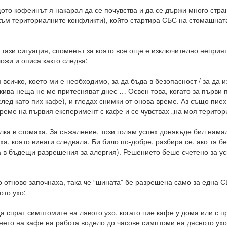
то кофеинът я накарал да се почувства и да се държи много странн
към териториалните конфликти), който стартира СБС на стомашнат
тази ситуация, споменът за която все още е изключително неприят
ожи и описа както следва:
 всичко, което ми е необходимо, за да бъда в безопасност / за да
акива неща не ме притесняват днес … Освен това, когато за първи п
лед като пих кафе), и гледах снимки от онова време. Аз също пиех 
еме на първия експеримент с кафе и се чувствах „на моя територ
ка в стомаха. За съжаление, този голям успех донякъде бил намале
ха, която винаги следвала. Би било по-добре, разбира се, ако тя 
а в бъдещи разрешения за алергия). Решението беше счетено за у
 отново започнаха, така че “шината” бе разрешена само за една СБ
ото ухо:
а спрат симптомите на лявото ухо, когато пие кафе у дома или с п
нето на кафе на работа водело до часове симптоми на дясното ухо