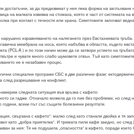
и достатъчни, за да предизвикат у нея лека форма на заглъхване 
ица на малката извивка на стомаха, която е част от системата на
болка при контакт с течности или храна. Симптомите започват ведн
 е нарушено изравняването на налягането през Евстахиевата тръба
гавична мембрана на носа, която набъбва в областта, където евст
а (PCL-A ) и по този начин може да се затвори устието на тръбата
отвътре и чувате много слабо шумовете отвън. Тъй като симптомит
уването не е незабавен процес.
огични специални програми СБС в две различни фази: ектодермична
ца след разрешаване на конфликт.
намерим следната ситуация във връзка с кафето:
ното си гадже. Отначало можела да го пие без проблеми, но след 
 години, всеки път със същите болезнени резултати.
ация, свързана с кафето“: малко след като станали двойка и тя за
авил като „добра приятелка“. И тримата пили кафе заедно, но след
кван за нея: Тя не подушила „опасността“ в кафето, поради което 