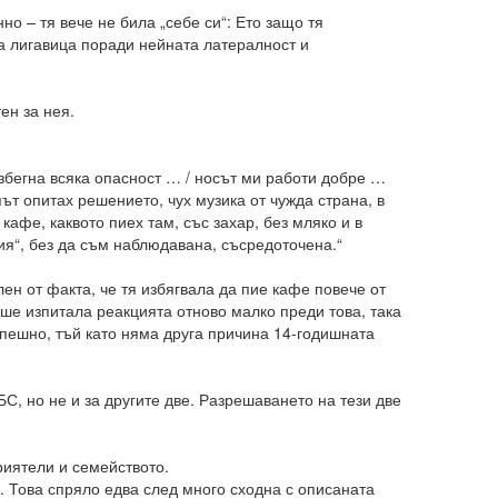
о – тя вече не била „себе си“: Ето защо тя
а лигавица поради нейната латералност и
ен за нея.
 избегна всяка опасност … / носът ми работи добре …
ът опитах решението, чух музика от чужда страна, в
кафе, каквото пиех там, със захар, без мляко и в
ия“, без да съм наблюдавана, съсредоточена.“
н от факта, че тя избягвала да пие кафе повече от
беше изпитала реакцията отново малко преди това, така
спешно, тъй като няма друга причина 14-годишната
С, но не и за другите две. Разрешаването на тези две
риятели и семейството.
. Това спряло едва след много сходна с описаната