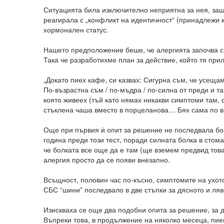
Ситуацията била изключително неприятна за нея, защо
реагирала с „конфликт на идентичност“ (принадлежи 
хормонален статус.
Нашето предположение беше, че алергията започва с 
Така че разработихме план за действие, който тя прил
„Докато пиех кафе, си казвах: Сигурна съм, че усещам
По-възрастна съм / по-мъдра / по-силна от преди и т
която живеех (тъй като нямах никакви симптоми там, с
стъклена чаша вместо в порцеланова… Бях сама по вр
Още при първия ѝ опит за решение не последвала бол
година преди този тест, поради силната болка в стома
че болката все още да е там (ще вземем предвид тов
алергия просто да се появи внезапно.
Всъщност, половин час по-късно, симптомите на ухото
СБС “шини” последвало в две стъпки за дясното и ляв
Изискваха се още два подобни опита за решение, за д
Въпреки това, в продължение на няколко месеца, пие