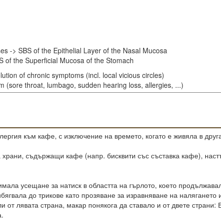
es -> SBS of the Epithelial Layer of the Nasal Mucosa
 of the Superficial Mucosa of the Stomach
ution of chronic symptoms (incl. local vicious circles)
 (sore throat, lumbago, sudden hearing loss, allergies, ...)
лергия към кафе, с изключение на времето, когато е живяла в друг
 храни, съдържащи кафе (напр. бисквити със съставка кафе), наст
имала усещане за натиск в областта на гърлото, което продължавал
бягвала до трикове като прозяване за изравняване на налягането и
и от лявата страна, макар понякога да ставало и от двете страни:
а.