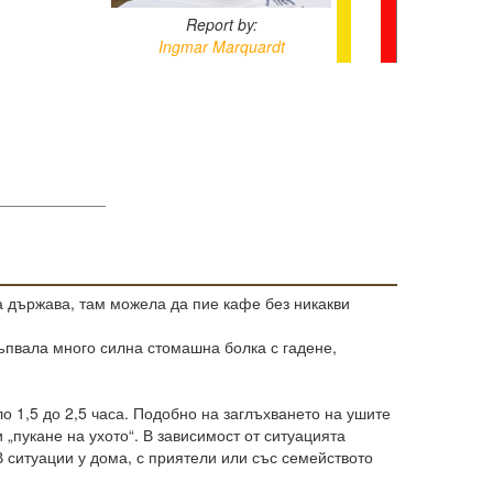
Report by:
Ingmar Marquardt
а държава, там можела да пие кафе без никакви
ъпвала много силна стомашна болка с гадене,
о 1,5 до 2,5 часа. Подобно на заглъхването на ушите
 „пукане на ухото“. В зависимост от ситуацията
 В ситуации у дома, с приятели или със семейството