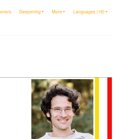
ioners
Deepening
More
Languages (18)