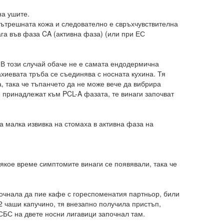
на ушите.
 вътрешната кожа и следователно е свръхчувствителна
ага във фаза CA (активна фаза) (или при ЕС
. В този случай обаче не е самата ендодермична
ахиевата тръба се съединява с носната кухина. Тя
, така че тъпанчето да не може вече да вибрира
е принадлежат към PCL-A фазата, те винаги започват
 малка извивка на стомаха в активна фаза на
някое време симптомите винаги се появявали, така че
почнала да пие кафе с гореспоменатия партньор, били
 2 чаши капучино, тя внезапно получила пристъп,
СБС на двете носни лигавици започнал там.