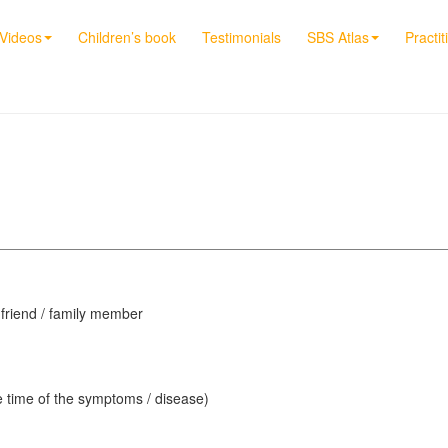
Videos
Children’s book
Testimonials
SBS Atlas
Practit
/ friend / family member
e time of the symptoms / disease)