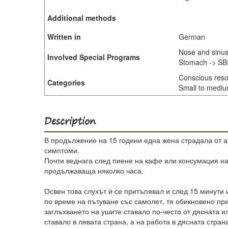
Additional methods
Written in
German
Nose and sinus
Involved Special Programs
Stomach -> SBS
Conscious resol
Categories
Small to medium
Description
В продължение на 15 години една жена страдала от а
симптоми.
Почти веднага след пиене на кафе или консумация на
продължаваща няколко часа.
Освен това слухът ѝ се притъпявал и след 15 минути 
по време на пътуване със самолет, тя обикновено при
заглъхването на ушите ставало по-често от дясната ил
ставало в лявата страна, а на работа в дясната стран